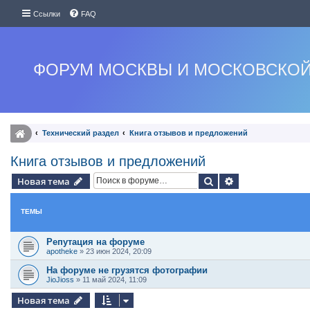
Ссылки
FAQ
ФОРУМ МОСКВЫ И МОСКОВСКОЙ
Технический раздел
Книга отзывов и предложений
Книга отзывов и предложений
Поиск
Расширенный п
Новая тема
ТЕМЫ
Репутация на форуме
apotheke
»
23 июн 2024, 20:09
На форуме не грузятся фотографии
JioJioss
»
11 май 2024, 11:09
Новая тема