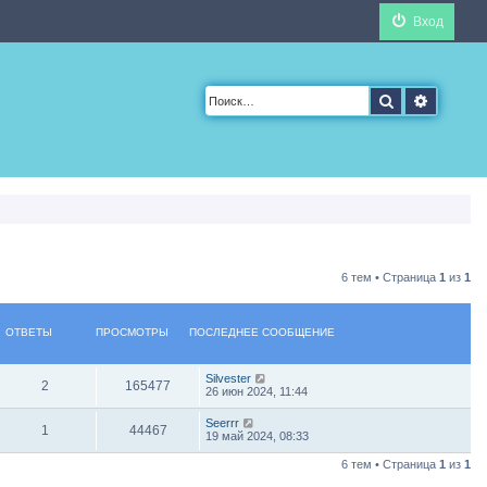
Вход
Поиск
Расшир
6 тем • Страница
1
из
1
ОТВЕТЫ
ПРОСМОТРЫ
ПОСЛЕДНЕЕ СООБЩЕНИЕ
Silvester
2
165477
26 июн 2024, 11:44
Seerrr
1
44467
19 май 2024, 08:33
6 тем • Страница
1
из
1