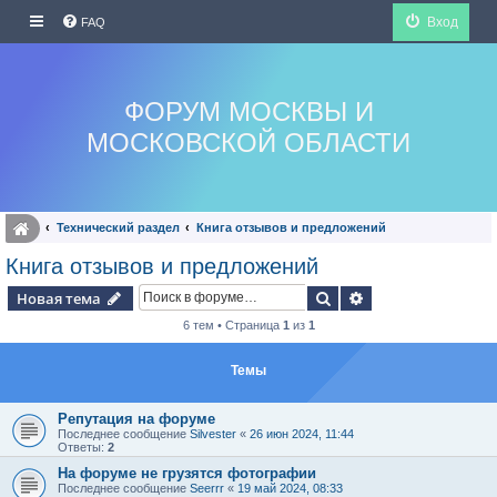
Вход
FAQ
ФОРУМ МОСКВЫ И
МОСКОВСКОЙ ОБЛАСТИ
Технический раздел
Книга отзывов и предложений
Книга отзывов и предложений
Поиск
Расширенный по
Новая тема
6 тем • Страница
1
из
1
Темы
Репутация на форуме
Последнее сообщение
Silvester
«
26 июн 2024, 11:44
Ответы:
2
На форуме не грузятся фотографии
Последнее сообщение
Seerrr
«
19 май 2024, 08:33