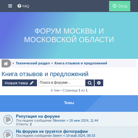
Вход
FAQ
ФОРУМ МОСКВЫ И
МОСКОВСКОЙ ОБЛАСТИ
Технический раздел
Книга отзывов и предложений
Книга отзывов и предложений
Поиск
Расширенный по
Новая тема
6 тем • Страница
1
из
1
Темы
Репутация на форуме
Последнее сообщение
Silvester
«
26 июн 2024, 11:44
Ответы:
2
На форуме не грузятся фотографии
Последнее сообщение
Seerrr
«
19 май 2024, 08:33