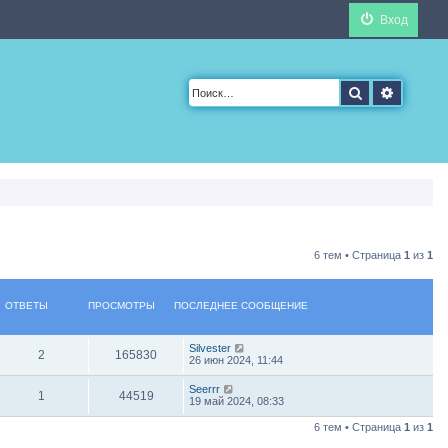
Вход
Поиск
Расшир
6 тем • Страница
1
из
1
ОТВЕТЫ
ПРОСМОТРЫ
ПОСЛЕДНЕЕ СООБЩЕНИЕ
Silvester
2
165830
26 июн 2024, 11:44
Seerrr
1
44519
19 май 2024, 08:33
6 тем • Страница
1
из
1