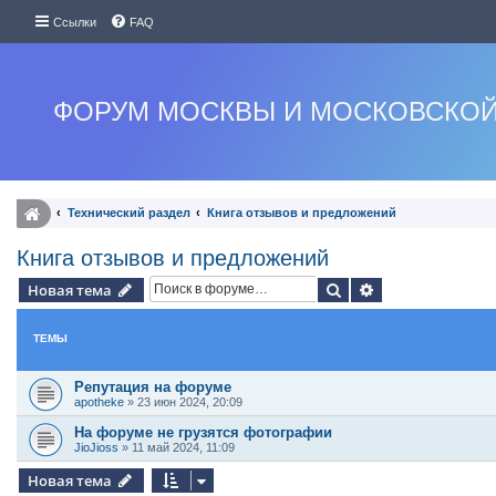
Ссылки
FAQ
ФОРУМ МОСКВЫ И МОСКОВСКОЙ
Технический раздел
Книга отзывов и предложений
Книга отзывов и предложений
Поиск
Расширенный п
Новая тема
ТЕМЫ
Репутация на форуме
apotheke
»
23 июн 2024, 20:09
На форуме не грузятся фотографии
JioJioss
»
11 май 2024, 11:09
Новая тема