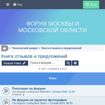
Вход
FAQ
ФОРУМ МОСКВЫ И
МОСКОВСКОЙ ОБЛАСТИ
Технический раздел
Книга отзывов и предложений
Книга отзывов и предложений
Поиск
Расширенный по
Новая тема
6 тем • Страница
1
из
1
Темы
Репутация на форуме
Последнее сообщение
Silvester
«
26 июн 2024, 11:44
Ответы:
2
На форуме не грузятся фотографии
Последнее сообщение
Seerrr
«
19 май 2024, 08:33