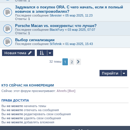
Ответы:
1
Задумался о покупке ORA. С чего начать, если я полный
новичок в электромобилях?
Последнее сообщение
Silvester
«
05 мар 2025, 11:23
Ответы:
1
Porsche Macan vs. конкуренты: что лучше?
Последнее сообщение
BlackFury
«
03 мар 2025, 07:07
Ответы:
1
Выбор сигнализации
Последнее сообщение
StTehnik
«
01 мар 2025, 15:43
Новая тема
1
2
След.
32 темы
Перейти
КТО СЕЙЧАС НА КОНФЕРЕНЦИИ
Сейчас этот форум просматривают:
Ahrefs [Bot]
ПРАВА ДОСТУПА
Вы
не можете
начинать темы
Вы
не можете
отвечать на сообщения
Вы
не можете
редактировать свои сообщения
Вы
не можете
удалять свои сообщения
Вы
не можете
добавлять вложения