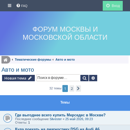
Вход
FAQ
ФОРУМ МОСКВЫ И
МОСКОВСКОЙ ОБЛАСТИ
Тематические форумы
Авто и мото
Авто и мото
Поиск
Расширенный по
Новая тема
1
2
След.
32 темы
Темы
Где выгоднее всего купить Мерседес в Москве?
Последнее сообщение
Silvester
«
25 май 2026, 09:23
Ответы:
1
Куда поехать на диагностику DSG на Audi A6