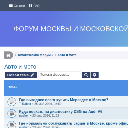
Ссылки
FAQ
ФОРУМ МОСКВЫ И МОСКОВСКОЙ
Тематические форумы
Авто и мото
Авто и мото
Поиск
Расширенный п
Новая тема
ТЕМЫ
Где выгоднее всего купить Мерседес в Москве?
T-Rabbit
»
25 май 2026, 08:59
Куда поехать на диагностику DSG на Audi A6
pusher
»
23 мар 2026, 11:32
Где нормально обслуживать Jaguar в Москве, кроме офи
pusher
»
23 мар 2026, 10:49