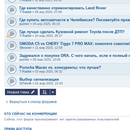
T-Rabbit
»
11 апр 2025, 09:38
Где качественно отремонтировать Land Rover
T-Rabbit
»
09 апр 2025, 07:09
Где купить автозапчасти в Челябинске? Посоветуйте про
pusher
»
04 апр 2025, 06:19
Где лучше сделать Кузовной ремонт Toyota после ДТП?
T-Rabbit
»
20 мар 2025, 05:27
OMODA C5 vs CHERY Tiggo 7 PRO MAX: помогите советом
Silvester
»
11 мар 2025, 12:58
Задумался о покупке ORA. С чего начать, если я полный
pusher
»
05 мар 2025, 10:06
Porsche Macan vs. конкуренты: что лучше?
T-Rabbit
»
03 мар 2025, 06:32
Выбор сигнализации
StTehnik
»
01 мар 2025, 15:43
Новая тема
Вернуться к списку форумов
КТО СЕЙЧАС НА КОНФЕРЕНЦИИ
Сейчас этот форум просматривают: нет зарегистрированных пользователей
ПРАВА ДОСТУПА