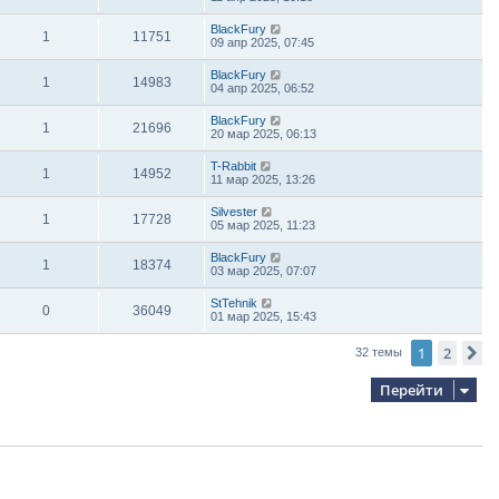
BlackFury
1
11751
09 апр 2025, 07:45
BlackFury
1
14983
04 апр 2025, 06:52
BlackFury
1
21696
20 мар 2025, 06:13
T-Rabbit
1
14952
11 мар 2025, 13:26
Silvester
1
17728
05 мар 2025, 11:23
BlackFury
1
18374
03 мар 2025, 07:07
StTehnik
0
36049
01 мар 2025, 15:43
1
2
С
32 темы
Перейти