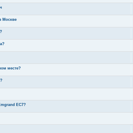
яч
в Москве
?
ра?
дном месте?
а?
 Emgrand EC7?