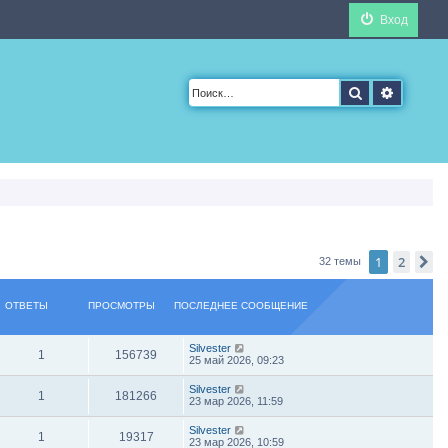
Вход
Поиск
Расшир
1
2
С
32 темы
ОТВЕТЫ
ПРОСМОТРЫ
ПОСЛЕДНЕЕ СООБЩЕНИЕ
Silvester
1
156739
25 май 2026, 09:23
Silvester
1
181266
23 мар 2026, 11:59
Silvester
1
19317
23 мар 2026, 10:59