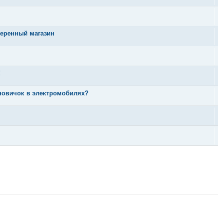
веренный магазин
!
 новичок в электромобилях?