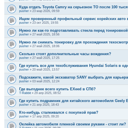
Куда отдать Toyota Camry на серьезное ТО после 100 тыс
pusher
»
23 мар 2026, 09:59
Ищем проверенный профильный сервис корейских авто 
pusher
»
23 окт 2025, 19:55
Нужно ли как-то подготавливать стекла перед тонировкой
pusher
»
27 май 2025, 18:56
Нужно ли снимать тонировку для прохождения техосмот
pusher
»
27 май 2025, 18:06
Сколько стоят дополнительные часы вождения?
pusher
»
27 май 2025, 17:25
Где купить все для техобслуживания Hyundai Solaris в о
pusher
»
20 май 2025, 13:57
Подскажите, какой экскаватор SANY выбрать для карьер
pusher
»
03 май 2025, 12:24
Где выгоднее всего купить EXeed в СПб?
T-Rabbit
»
29 апр 2025, 08:52
Где купить подрамник для китайского автомобиля Geely
pusher
»
21 апр 2025, 18:43
Кто-нибудь сталкивался с покупкой прав?
pusher
»
17 апр 2025, 09:20
Оклейка автомобиля пленкой своими руками - стоит ли?