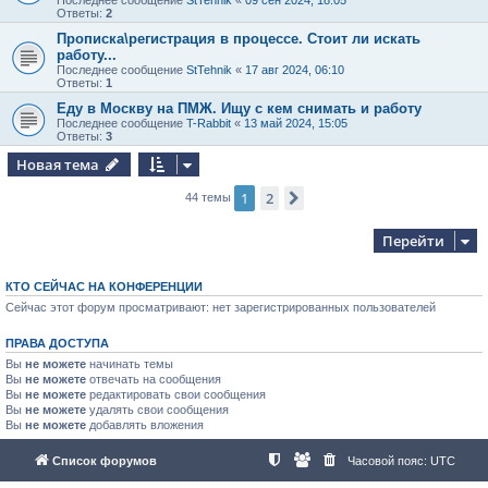
Последнее сообщение
StTehnik
«
09 сен 2024, 18:05
Ответы:
2
Прописка\регистрация в процессе. Стоит ли искать
работу...
Последнее сообщение
StTehnik
«
17 авг 2024, 06:10
Ответы:
1
Еду в Москву на ПМЖ. Ищу с кем снимать и работу
Последнее сообщение
T-Rabbit
«
13 май 2024, 15:05
Ответы:
3
Новая тема
1
2
След.
44 темы
Перейти
КТО СЕЙЧАС НА КОНФЕРЕНЦИИ
Сейчас этот форум просматривают: нет зарегистрированных пользователей
ПРАВА ДОСТУПА
Вы
не можете
начинать темы
Вы
не можете
отвечать на сообщения
Вы
не можете
редактировать свои сообщения
Вы
не можете
удалять свои сообщения
Вы
не можете
добавлять вложения
Список форумов
Часовой пояс:
UTC