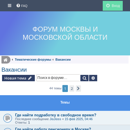
Вход
FAQ
ФОРУМ МОСКВЫ И
МОСКОВСКОЙ ОБЛАСТИ
Тематические форумы
Вакансии
Вакансии
Поиск
Расширенный по
Новая тема
1
2
След.
44 темы
Темы
Где найти подработку в свободное время?
Последнее сообщение
JioJioss
«
15 фев 2025, 04:46
Ответы:
1
Где найти работу пенсионеру в Москве?