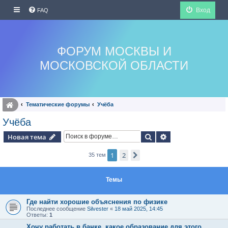
Вход
FAQ
ФОРУМ МОСКВЫ И
МОСКОВСКОЙ ОБЛАСТИ
Тематические форумы
Учёба
Учёба
Поиск
Расширенный по
Новая тема
1
2
След.
35 тем
Темы
Где найти хорошие объяснения по физике
Последнее сообщение
Silvester
«
18 май 2025, 14:45
Ответы:
1
Хочу работать в банке, какое образование для этого