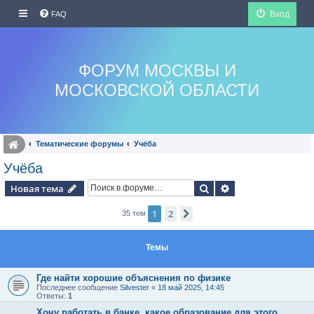
Вход
FAQ
ФОРУМ МОСКВЫ И
МОСКОВСКОЙ ОБЛАСТИ
Тематические форумы
Учёба
Учёба
Поиск
Расширенный по
Новая тема
1
2
След.
35 тем
Темы
Где найти хорошие объяснения по физике
Последнее сообщение
Silvester
«
18 май 2025, 14:45
Ответы:
1
Хочу работать в банке, какое образование для этого