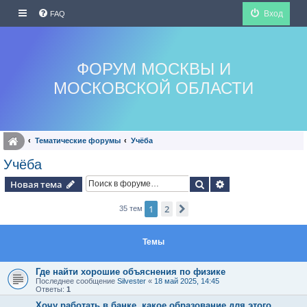
Вход
FAQ
ФОРУМ МОСКВЫ И
МОСКОВСКОЙ ОБЛАСТИ
Тематические форумы
Учёба
Учёба
Поиск
Расширенный по
Новая тема
1
2
След.
35 тем
Темы
Где найти хорошие объяснения по физике
Последнее сообщение
Silvester
«
18 май 2025, 14:45
Ответы:
1
Хочу работать в банке, какое образование для этого