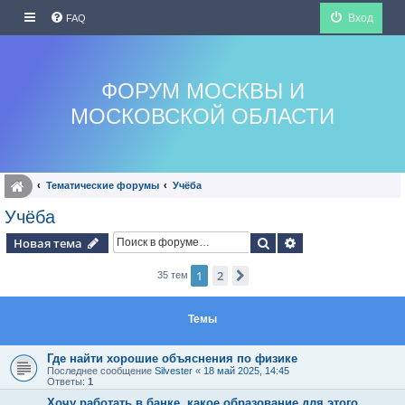
Вход
FAQ
ФОРУМ МОСКВЫ И
МОСКОВСКОЙ ОБЛАСТИ
Тематические форумы
Учёба
Учёба
Поиск
Расширенный по
Новая тема
1
2
След.
35 тем
Темы
Где найти хорошие объяснения по физике
Последнее сообщение
Silvester
«
18 май 2025, 14:45
Ответы:
1
Хочу работать в банке, какое образование для этого