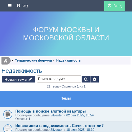
Вход
FAQ
ФОРУМ МОСКВЫ И
МОСКОВСКОЙ ОБЛАСТИ
Тематические форумы
Недвижимость
Недвижимость
Поиск
Расширенный по
Новая тема
21 тема • Страница
1
из
1
Темы
Помощь в поиске элитной квартиры
Последнее сообщение
Silvester
«
02 сен 2025, 15:54
Ответы:
1
Инвестиции в недвижимость Сочи - стоит ли?
Последнее сообщение
Silvester
«
18 июн 2025, 18:19