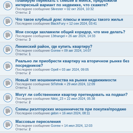
Планирую переехать с семьей в Минск, предложили
интересный вариант по недвижке, что скажете?
Последнее сообщение
Silvester
«
02 окт 2024, 10:32
Ответы:
2
Что такое клубный дом: плюсы и минусы такого жилья
Последнее сообщение
BlackFury
«
12 сен 2024, 03:41
Мои соседи захламили общий коридор, что мне делать?
Последнее сообщение
13thangel
«
26 авг 2024, 14:33
Ответы:
3
Ленинский район, где купить квартиру?
Последнее сообщение
Gorew
«
09 авг 2024, 14:07
Ответы:
1
Реально ли приобрести квартиру на вторичном рынке без
посредников?
Последнее сообщение
Opell
«
03 авг 2024, 09:05
Ответы:
2
Новый тип мошенничества на рынке недвижимости
Последнее сообщение
StTehnik
«
29 июл 2024, 12:09
Ответы:
1
Могут ли собственники квартир претендовать на подвал?
Последнее сообщение
Nikki_23
«
22 июл 2024, 05:38
Ответы:
2
Схемы риэлторских мошенничеств при покупке/продаже
Последнее сообщение
gidon
«
16 июл 2024, 08:11
Массовые переселения
Последнее сообщение
Gorew
«
14 июл 2024, 12:03
Ответы:
2