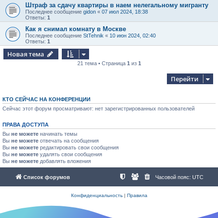
Штраф за сдачу квартиры в наем нелегальному мигранту
Последнее сообщение
gidon
«
07 июл 2024, 18:38
Ответы:
1
Как я снимал комнату в Москве
Последнее сообщение
StTehnik
«
10 июн 2024, 02:40
Ответы:
1
Новая тема
21 тема • Страница
1
из
1
Перейти
КТО СЕЙЧАС НА КОНФЕРЕНЦИИ
Сейчас этот форум просматривают: нет зарегистрированных пользователей
ПРАВА ДОСТУПА
Вы
не можете
начинать темы
Вы
не можете
отвечать на сообщения
Вы
не можете
редактировать свои сообщения
Вы
не можете
удалять свои сообщения
Вы
не можете
добавлять вложения
Список форумов
Часовой пояс:
UTC
Конфиденциальность
|
Правила