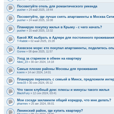
Посоветуйте отель для романтического уикенда
pusher
»
24 май 2025, 19:44
Посоветуйте, где лучше снять апартаменты в Москва Сит
pusher
»
24 май 2025, 16:08
Планирую покупку жилья в Крыму - с чего начать?
pusher
»
15 май 2025, 13:32
Какой ЖК выбрать в Адлере для постоянного проживани
T-Rabbit
»
02 май 2025, 15:28
Азовское море: кто покупал апартаменты, поделитесь о
Gorew
»
08 фев 2025, 11:57
Уход за стариком в обмен на квартиру
Nikki_23
»
30 окт 2024, 14:18
Самые плохие районы Москвы для проживания
koenn
»
14 окт 2024, 14:01
Планирую переехать с семьей в Минск, предложили интер
fenix33
»
30 сен 2024, 05:12
Что такое клубный дом: плюсы и минусы такого жилья
BlackFury
»
12 сен 2024, 03:41
Мои соседи захламили общий коридор, что мне делать?
pharmev
»
25 авг 2024, 06:01
Ленинский район, где купить квартиру?