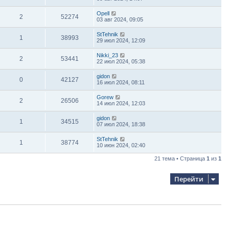
Opell
2
52274
03 авг 2024, 09:05
StTehnik
1
38993
29 июл 2024, 12:09
Nikki_23
2
53441
22 июл 2024, 05:38
gidon
0
42127
16 июл 2024, 08:11
Gorew
2
26506
14 июл 2024, 12:03
gidon
1
34515
07 июл 2024, 18:38
StTehnik
1
38774
10 июн 2024, 02:40
21 тема • Страница
1
из
1
Перейти