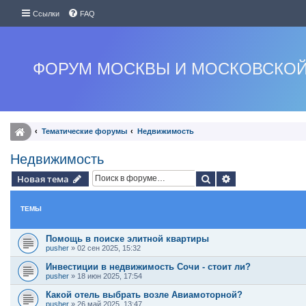
Ссылки
FAQ
ФОРУМ МОСКВЫ И МОСКОВСКОЙ
Тематические форумы
Недвижимость
Недвижимость
Поиск
Расширенный п
Новая тема
ТЕМЫ
Помощь в поиске элитной квартиры
pusher
»
02 сен 2025, 15:32
Инвестиции в недвижимость Сочи - стоит ли?
pusher
»
18 июн 2025, 17:54
Какой отель выбрать возле Авиамоторной?
pusher
»
26 май 2025, 13:47