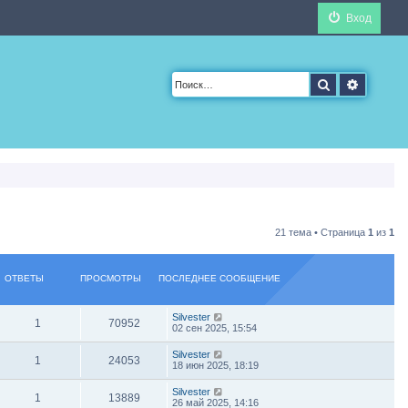
Вход
Поиск
Расшир
21 тема • Страница
1
из
1
ОТВЕТЫ
ПРОСМОТРЫ
ПОСЛЕДНЕЕ СООБЩЕНИЕ
Silvester
1
70952
02 сен 2025, 15:54
Silvester
1
24053
18 июн 2025, 18:19
Silvester
1
13889
26 май 2025, 14:16