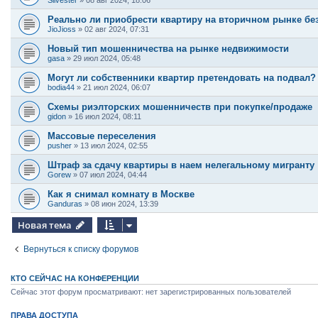
Silvester
»
08 авг 2024, 18:06
Реально ли приобрести квартиру на вторичном рынке бе
JioJioss
»
02 авг 2024, 07:31
Новый тип мошенничества на рынке недвижимости
gasa
»
29 июл 2024, 05:48
Могут ли собственники квартир претендовать на подвал?
bodia44
»
21 июл 2024, 06:07
Схемы риэлторских мошенничеств при покупке/продаже
gidon
»
16 июл 2024, 08:11
Массовые переселения
pusher
»
13 июл 2024, 02:55
Штраф за сдачу квартиры в наем нелегальному мигранту
Gorew
»
07 июл 2024, 04:44
Как я снимал комнату в Москве
Ganduras
»
08 июн 2024, 13:39
Новая тема
Вернуться к списку форумов
КТО СЕЙЧАС НА КОНФЕРЕНЦИИ
Сейчас этот форум просматривают: нет зарегистрированных пользователей
ПРАВА ДОСТУПА