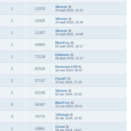
Silvester
1
11070
24 май 2025, 20:13
Silvester
1
10335
24 май 2025, 16:34
Silvester
1
11337
15 май 2025, 14:08
BlackFury
1
34993
02 май 2025, 16:17
Edelweiss
1
71128
08 фев 2025, 12:17
Restorator1338
2
62528
16 ноя 2024, 06:47
Floyd67
2
57137
15 окт 2024, 17:15
Silvester
2
52156
02 окт 2024, 10:32
BlackFury
0
34397
12 сен 2024, 03:41
13thangel
3
70775
26 авг 2024, 14:33
Gorew
1
19981
09 авг 2024, 14:07