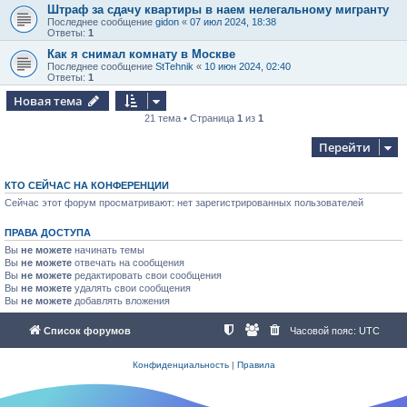
Штраф за сдачу квартиры в наем нелегальному мигранту
Последнее сообщение
gidon
«
07 июл 2024, 18:38
Ответы:
1
Как я снимал комнату в Москве
Последнее сообщение
StTehnik
«
10 июн 2024, 02:40
Ответы:
1
Новая тема
21 тема • Страница
1
из
1
Перейти
КТО СЕЙЧАС НА КОНФЕРЕНЦИИ
Сейчас этот форум просматривают: нет зарегистрированных пользователей
ПРАВА ДОСТУПА
Вы
не можете
начинать темы
Вы
не можете
отвечать на сообщения
Вы
не можете
редактировать свои сообщения
Вы
не можете
удалять свои сообщения
Вы
не можете
добавлять вложения
Список форумов
Часовой пояс:
UTC
Конфиденциальность
|
Правила