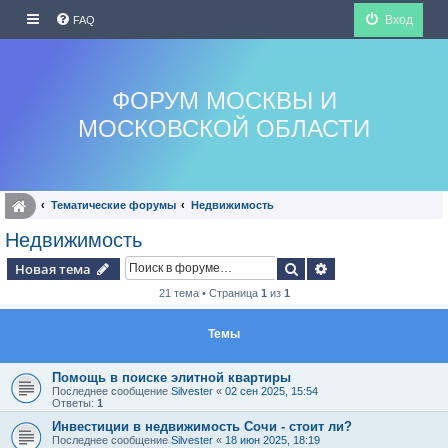
Вход
FAQ
ФОРУМ МОСКВЫ И
МОСКОВСКОЙ ОБЛАСТИ
Тематические форумы
Недвижимость
Недвижимость
Поиск
Расширенный по
Новая тема
21 тема • Страница
1
из
1
Темы
Помощь в поиске элитной квартиры
Последнее сообщение
Silvester
«
02 сен 2025, 15:54
Ответы:
1
Инвестиции в недвижимость Сочи - стоит ли?
Последнее сообщение
Silvester
«
18 июн 2025, 18:19