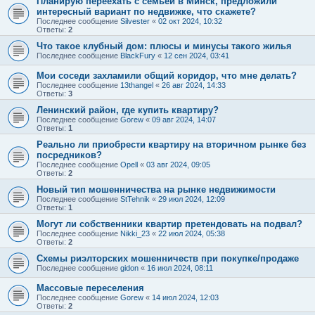
Планирую переехать с семьей в Минск, предложили
интересный вариант по недвижке, что скажете?
Последнее сообщение
Silvester
«
02 окт 2024, 10:32
Ответы:
2
Что такое клубный дом: плюсы и минусы такого жилья
Последнее сообщение
BlackFury
«
12 сен 2024, 03:41
Мои соседи захламили общий коридор, что мне делать?
Последнее сообщение
13thangel
«
26 авг 2024, 14:33
Ответы:
3
Ленинский район, где купить квартиру?
Последнее сообщение
Gorew
«
09 авг 2024, 14:07
Ответы:
1
Реально ли приобрести квартиру на вторичном рынке без
посредников?
Последнее сообщение
Opell
«
03 авг 2024, 09:05
Ответы:
2
Новый тип мошенничества на рынке недвижимости
Последнее сообщение
StTehnik
«
29 июл 2024, 12:09
Ответы:
1
Могут ли собственники квартир претендовать на подвал?
Последнее сообщение
Nikki_23
«
22 июл 2024, 05:38
Ответы:
2
Схемы риэлторских мошенничеств при покупке/продаже
Последнее сообщение
gidon
«
16 июл 2024, 08:11
Массовые переселения
Последнее сообщение
Gorew
«
14 июл 2024, 12:03
Ответы:
2