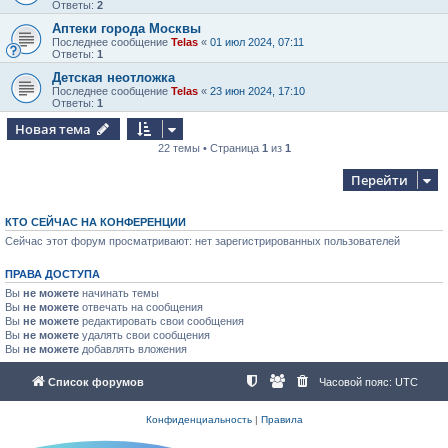
Ответы:
2
Аптеки города Москвы
Последнее сообщение
Telas
«
01 июл 2024, 07:11
Ответы:
1
Детская неотложка
Последнее сообщение
Telas
«
23 июн 2024, 17:10
Ответы:
1
Новая тема
22 темы • Страница
1
из
1
Перейти
КТО СЕЙЧАС НА КОНФЕРЕНЦИИ
Сейчас этот форум просматривают: нет зарегистрированных пользователей
ПРАВА ДОСТУПА
Вы
не можете
начинать темы
Вы
не можете
отвечать на сообщения
Вы
не можете
редактировать свои сообщения
Вы
не можете
удалять свои сообщения
Вы
не можете
добавлять вложения
Список форумов
Часовой пояс:
UTC
Конфиденциальность
|
Правила