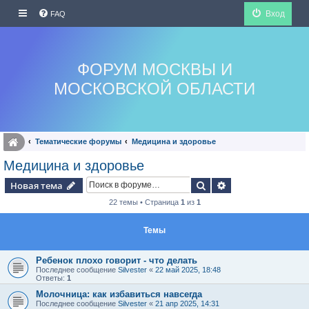
Вход
FAQ
ФОРУМ МОСКВЫ И
МОСКОВСКОЙ ОБЛАСТИ
Тематические форумы
Медицина и здоровье
Медицина и здоровье
Поиск
Расширенный по
Новая тема
22 темы • Страница
1
из
1
Темы
Ребенок плохо говорит - что делать
Последнее сообщение
Silvester
«
22 май 2025, 18:48
Ответы:
1
Молочница: как избавиться навсегда
Последнее сообщение
Silvester
«
21 апр 2025, 14:31