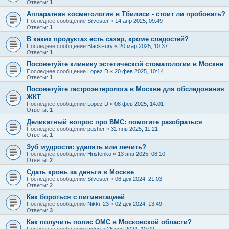
Ответы:
1
Аппаратная косметология в Тбилиси - стоит ли пробовать?
Последнее сообщение
Silvester
«
14 апр 2025, 09:49
Ответы:
1
В каких продуктах есть сахар, кроме сладостей?
Последнее сообщение
BlackFury
«
20 мар 2025, 10:37
Ответы:
1
Посоветуйте клинику эстетической стоматологии в Москве
Последнее сообщение
Lopez D
«
20 фев 2025, 10:14
Ответы:
1
Посоветуйте гастроэнтеролога в Москве для обследования
ЖКТ
Последнее сообщение
Lopez D
«
08 фев 2025, 14:01
Ответы:
1
Деликатный вопрос про ВМС: помогите разобраться
Последнее сообщение
pusher
«
31 янв 2025, 11:21
Ответы:
1
Зуб мудрости: удалять или лечить?
Последнее сообщение
Hristenko
«
13 янв 2025, 08:10
Ответы:
2
Сдать кровь за деньги в Москве
Последнее сообщение
Silvester
«
06 дек 2024, 21:03
Ответы:
2
Как бороться с пигментацией
Последнее сообщение
Nikki_23
«
02 дек 2024, 13:49
Ответы:
3
Как получить полис ОМС в Московской области?