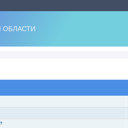
 ОБЛАСТИ
оиск
ь?