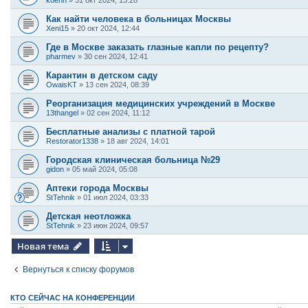
koenn
»
31 окт 2024, 13:28
Как найти человека в больницах Москвы
Xeni15
»
20 окт 2024, 12:44
Где в Москве заказать глазные капли по рецепту?
pharmev
»
30 сен 2024, 12:41
Карантин в детском саду
OwaisKT
»
13 сен 2024, 08:39
Реорганизация медицинских учреждений в Москве
13thangel
»
02 сен 2024, 11:12
Бесплатные анализы с платной тарой
Restorator1338
»
18 авг 2024, 14:01
Городская клиническая больница №29
gidon
»
05 май 2024, 05:08
Аптеки города Москвы
StTehnik
»
01 июл 2024, 03:33
Детская неотложка
StTehnik
»
23 июн 2024, 09:57
Новая тема
Вернуться к списку форумов
КТО СЕЙЧАС НА КОНФЕРЕНЦИИ