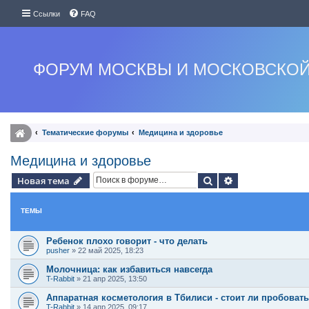
Ссылки
FAQ
ФОРУМ МОСКВЫ И МОСКОВСКОЙ
Тематические форумы
Медицина и здоровье
Медицина и здоровье
Поиск
Расширенный п
Новая тема
ТЕМЫ
Ребенок плохо говорит - что делать
pusher
»
22 май 2025, 18:23
Молочница: как избавиться навсегда
T-Rabbit
»
21 апр 2025, 13:50
Аппаратная косметология в Тбилиси - стоит ли пробоват
T-Rabbit
»
14 апр 2025, 09:17