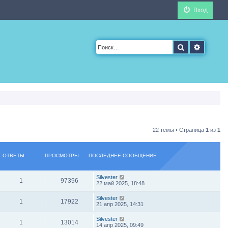
Вход
Поиск
Расшир
22 темы • Страница
1
из
1
ОТВЕТЫ
ПРОСМОТРЫ
ПОСЛЕДНЕЕ СООБЩЕНИЕ
Silvester
1
97396
22 май 2025, 18:48
Silvester
1
17922
21 апр 2025, 14:31
Silvester
1
13014
14 апр 2025, 09:49