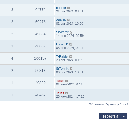
pusher
3
64771
21 окт 2024, 08:01
Xeni15
3
69276
02 окт 2024, 18:58
Silvester
2
49364
14 сен 2024, 09:59
Lopez D
2
46682
03 сен 2024, 20:11
T-Rabbit
4
100157
20 авг 2024, 09:05
StTehnik
2
50818
06 авг 2024, 13:31
Telas
1
40829
01 июл 2024, 07:11
Telas
1
40432
23 июн 2024, 17:10
22 темы • Страница
1
из
1
Перейти