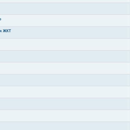
е
ия ЖКТ