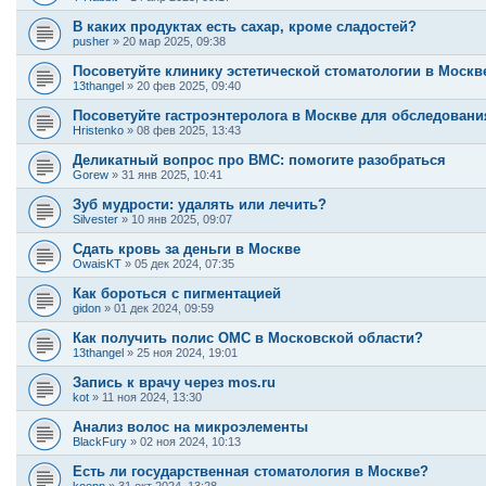
В каких продуктах есть сахар, кроме сладостей?
pusher
»
20 мар 2025, 09:38
Посоветуйте клинику эстетической стоматологии в Москв
13thangel
»
20 фев 2025, 09:40
Посоветуйте гастроэнтеролога в Москве для обследован
Hristenko
»
08 фев 2025, 13:43
Деликатный вопрос про ВМС: помогите разобраться
Gorew
»
31 янв 2025, 10:41
Зуб мудрости: удалять или лечить?
Silvester
»
10 янв 2025, 09:07
Сдать кровь за деньги в Москве
OwaisKT
»
05 дек 2024, 07:35
Как бороться с пигментацией
gidon
»
01 дек 2024, 09:59
Как получить полис ОМС в Московской области?
13thangel
»
25 ноя 2024, 19:01
Запись к врачу через mos.ru
kot
»
11 ноя 2024, 13:30
Анализ волос на микроэлементы
BlackFury
»
02 ноя 2024, 10:13
Есть ли государственная стоматология в Москве?