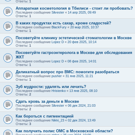
Ответы:
1
Аппаратная косметология в Тбилиси - стоит ли пробовать?
Последнее сообщение
Silvester
«
14 апр 2025, 09:49
Ответы:
1
В каких продуктах есть сахар, кроме сладостей?
Последнее сообщение
BlackFury
«
20 мар 2025, 10:37
Ответы:
1
Посоветуйте клинику эстетической стоматологии в Москве
Последнее сообщение
Lopez D
«
20 фев 2025, 10:14
Ответы:
1
Посоветуйте гастроэнтеролога в Москве для обследования
ЖКТ
Последнее сообщение
Lopez D
«
08 фев 2025, 14:01
Ответы:
1
Деликатный вопрос про ВМС: помогите разобраться
Последнее сообщение
pusher
«
31 янв 2025, 11:21
Ответы:
1
Зуб мудрости: удалять или лечить?
Последнее сообщение
Hristenko
«
13 янв 2025, 08:10
Ответы:
2
Сдать кровь за деньги в Москве
Последнее сообщение
Silvester
«
06 дек 2024, 21:03
Ответы:
2
Как бороться с пигментацией
Последнее сообщение
Nikki_23
«
02 дек 2024, 13:49
Ответы:
3
Как получить полис ОМС в Московской области?