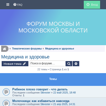
Вход
FAQ
ФОРУМ МОСКВЫ И
МОСКОВСКОЙ ОБЛАСТИ
Тематические форумы
Медицина и здоровье
Медицина и здоровье
Поиск
Расширенный по
Новая тема
22 темы • Страница
1
из
1
Темы
Ребенок плохо говорит - что делать
Последнее сообщение
Silvester
«
22 май 2025, 18:48
Ответы:
1
Молочница: как избавиться навсегда
Последнее сообщение
Silvester
«
21 апр 2025, 14:31