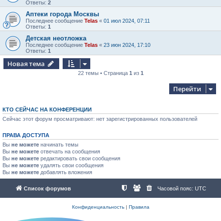
Ответы:
2
Аптеки города Москвы
Последнее сообщение
Telas
«
01 июл 2024, 07:11
Ответы:
1
Детская неотложка
Последнее сообщение
Telas
«
23 июн 2024, 17:10
Ответы:
1
Новая тема
22 темы • Страница
1
из
1
Перейти
КТО СЕЙЧАС НА КОНФЕРЕНЦИИ
Сейчас этот форум просматривают: нет зарегистрированных пользователей
ПРАВА ДОСТУПА
Вы
не можете
начинать темы
Вы
не можете
отвечать на сообщения
Вы
не можете
редактировать свои сообщения
Вы
не можете
удалять свои сообщения
Вы
не можете
добавлять вложения
Список форумов
Часовой пояс:
UTC
Конфиденциальность
|
Правила