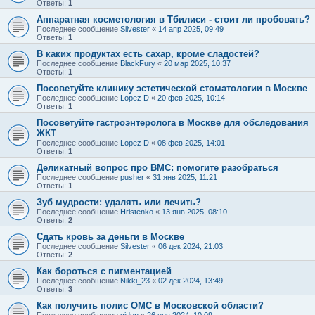
Ответы:
1
Аппаратная косметология в Тбилиси - стоит ли пробовать?
Последнее сообщение
Silvester
«
14 апр 2025, 09:49
Ответы:
1
В каких продуктах есть сахар, кроме сладостей?
Последнее сообщение
BlackFury
«
20 мар 2025, 10:37
Ответы:
1
Посоветуйте клинику эстетической стоматологии в Москве
Последнее сообщение
Lopez D
«
20 фев 2025, 10:14
Ответы:
1
Посоветуйте гастроэнтеролога в Москве для обследования
ЖКТ
Последнее сообщение
Lopez D
«
08 фев 2025, 14:01
Ответы:
1
Деликатный вопрос про ВМС: помогите разобраться
Последнее сообщение
pusher
«
31 янв 2025, 11:21
Ответы:
1
Зуб мудрости: удалять или лечить?
Последнее сообщение
Hristenko
«
13 янв 2025, 08:10
Ответы:
2
Сдать кровь за деньги в Москве
Последнее сообщение
Silvester
«
06 дек 2024, 21:03
Ответы:
2
Как бороться с пигментацией
Последнее сообщение
Nikki_23
«
02 дек 2024, 13:49
Ответы:
3
Как получить полис ОМС в Московской области?