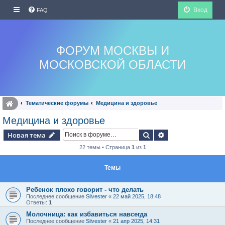
Вход
FAQ
ФОРУМ МОСКВЫ И
МОСКОВСКОЙ ОБЛАСТИ
Тематические форумы
Медицина и здоровье
Медицина и здоровье
Поиск
Расширенный по
Новая тема
22 темы • Страница
1
из
1
Темы
Ребенок плохо говорит - что делать
Последнее сообщение
Silvester
«
22 май 2025, 18:48
Ответы:
1
Молочница: как избавиться навсегда
Последнее сообщение
Silvester
«
21 апр 2025, 14:31