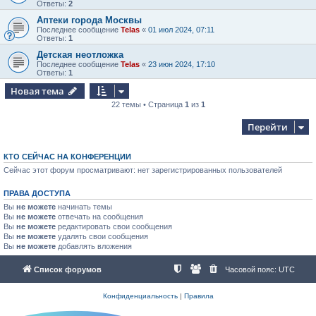
Ответы:
2
Аптеки города Москвы
Последнее сообщение
Telas
«
01 июл 2024, 07:11
Ответы:
1
Детская неотложка
Последнее сообщение
Telas
«
23 июн 2024, 17:10
Ответы:
1
Новая тема
22 темы • Страница
1
из
1
Перейти
КТО СЕЙЧАС НА КОНФЕРЕНЦИИ
Сейчас этот форум просматривают: нет зарегистрированных пользователей
ПРАВА ДОСТУПА
Вы
не можете
начинать темы
Вы
не можете
отвечать на сообщения
Вы
не можете
редактировать свои сообщения
Вы
не можете
удалять свои сообщения
Вы
не можете
добавлять вложения
Список форумов
Часовой пояс:
UTC
Конфиденциальность
|
Правила