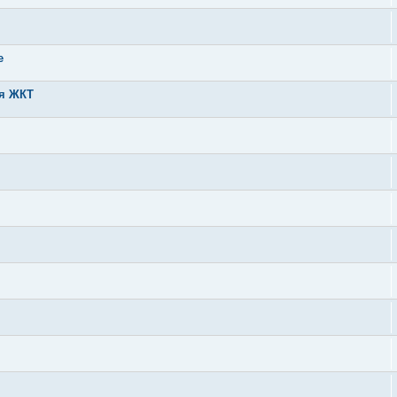
е
ия ЖКТ