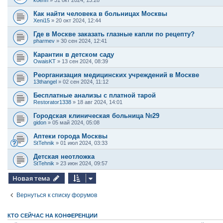
koenn
»
31 окт 2024, 13:28
Как найти человека в больницах Москвы
Xeni15
»
20 окт 2024, 12:44
Где в Москве заказать глазные капли по рецепту?
pharmev
»
30 сен 2024, 12:41
Карантин в детском саду
OwaisKT
»
13 сен 2024, 08:39
Реорганизация медицинских учреждений в Москве
13thangel
»
02 сен 2024, 11:12
Бесплатные анализы с платной тарой
Restorator1338
»
18 авг 2024, 14:01
Городская клиническая больница №29
gidon
»
05 май 2024, 05:08
Аптеки города Москвы
StTehnik
»
01 июл 2024, 03:33
Детская неотложка
StTehnik
»
23 июн 2024, 09:57
Новая тема
Вернуться к списку форумов
КТО СЕЙЧАС НА КОНФЕРЕНЦИИ