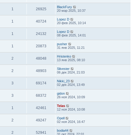
BlackFury
1
26925
20 мар 2025, 10:37
Lopez D
1
40724
20 фев 2025, 10:14
Lopez D
1
24132
08 фев 2025, 14:01
pusher
1
20873
31 янв 2025, 11:21
Hristenko
2
48048
13 янв 2025, 08:10
Silvester
2
48903
06 дек 2024, 21:03
Nikki_23
3
69174
02 дек 2024, 13:49
gidon
3
68372
26 ноя 2024, 10:09
Telas
1
42461
12 ноя 2024, 10:08
Opell
2
49247
02 ноя 2024, 16:47
bodia44
2
52941
31 окт 2024, 22:01