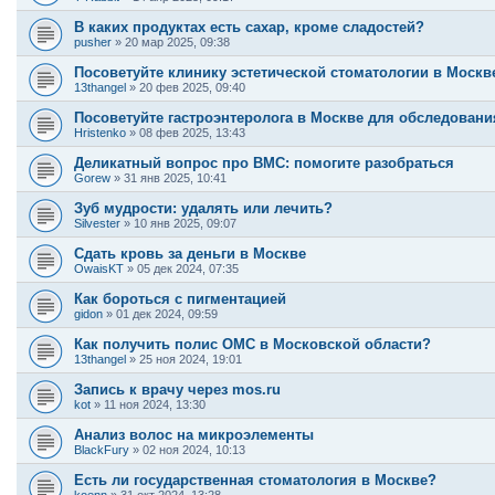
В каких продуктах есть сахар, кроме сладостей?
pusher
»
20 мар 2025, 09:38
Посоветуйте клинику эстетической стоматологии в Москв
13thangel
»
20 фев 2025, 09:40
Посоветуйте гастроэнтеролога в Москве для обследован
Hristenko
»
08 фев 2025, 13:43
Деликатный вопрос про ВМС: помогите разобраться
Gorew
»
31 янв 2025, 10:41
Зуб мудрости: удалять или лечить?
Silvester
»
10 янв 2025, 09:07
Сдать кровь за деньги в Москве
OwaisKT
»
05 дек 2024, 07:35
Как бороться с пигментацией
gidon
»
01 дек 2024, 09:59
Как получить полис ОМС в Московской области?
13thangel
»
25 ноя 2024, 19:01
Запись к врачу через mos.ru
kot
»
11 ноя 2024, 13:30
Анализ волос на микроэлементы
BlackFury
»
02 ноя 2024, 10:13
Есть ли государственная стоматология в Москве?