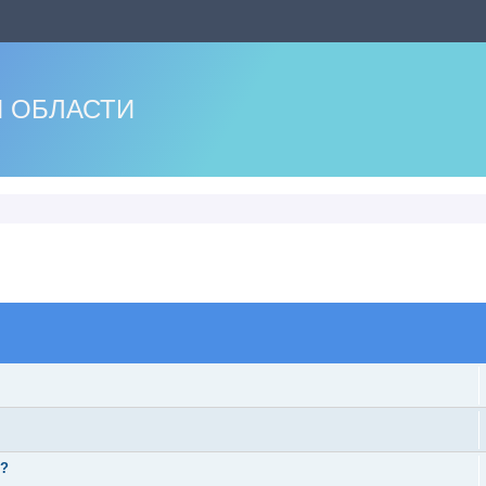
 ОБЛАСТИ
оиск
ь?