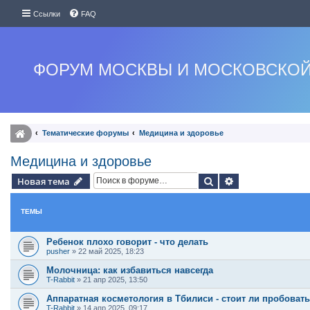
Ссылки
FAQ
ФОРУМ МОСКВЫ И МОСКОВСКОЙ
Тематические форумы
Медицина и здоровье
Медицина и здоровье
Поиск
Расширенный п
Новая тема
ТЕМЫ
Ребенок плохо говорит - что делать
pusher
»
22 май 2025, 18:23
Молочница: как избавиться навсегда
T-Rabbit
»
21 апр 2025, 13:50
Аппаратная косметология в Тбилиси - стоит ли пробоват
T-Rabbit
»
14 апр 2025, 09:17