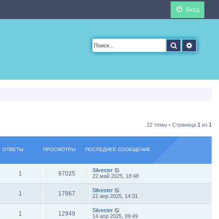
Вход
Поиск
Расшир
22 темы • Страница
1
из
1
ОТВЕТЫ
ПРОСМОТРЫ
ПОСЛЕДНЕЕ СООБЩЕНИЕ
Silvester
1
97025
22 май 2025, 18:48
Silvester
1
17867
21 апр 2025, 14:31
Silvester
1
12949
14 апр 2025, 09:49