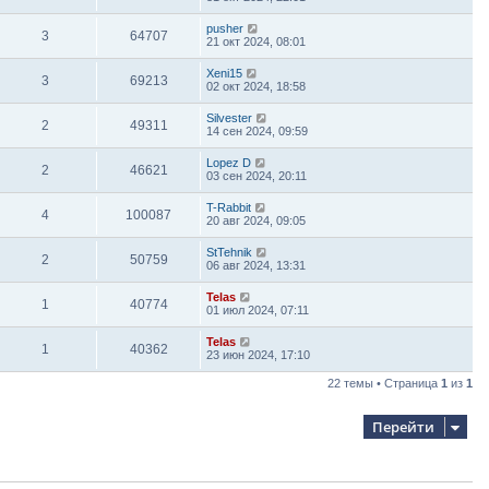
pusher
3
64707
21 окт 2024, 08:01
Xeni15
3
69213
02 окт 2024, 18:58
Silvester
2
49311
14 сен 2024, 09:59
Lopez D
2
46621
03 сен 2024, 20:11
T-Rabbit
4
100087
20 авг 2024, 09:05
StTehnik
2
50759
06 авг 2024, 13:31
Telas
1
40774
01 июл 2024, 07:11
Telas
1
40362
23 июн 2024, 17:10
22 темы • Страница
1
из
1
Перейти