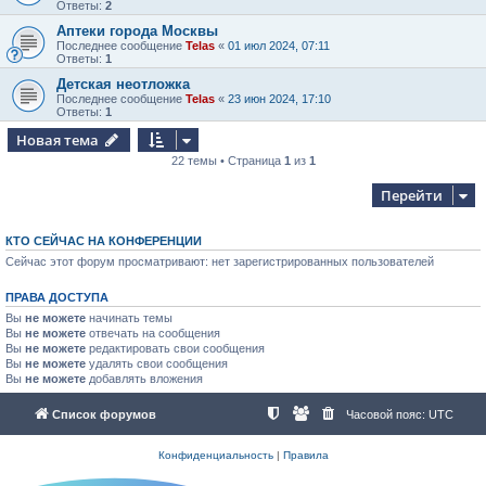
Ответы:
2
Аптеки города Москвы
Последнее сообщение
Telas
«
01 июл 2024, 07:11
Ответы:
1
Детская неотложка
Последнее сообщение
Telas
«
23 июн 2024, 17:10
Ответы:
1
Новая тема
22 темы • Страница
1
из
1
Перейти
КТО СЕЙЧАС НА КОНФЕРЕНЦИИ
Сейчас этот форум просматривают: нет зарегистрированных пользователей
ПРАВА ДОСТУПА
Вы
не можете
начинать темы
Вы
не можете
отвечать на сообщения
Вы
не можете
редактировать свои сообщения
Вы
не можете
удалять свои сообщения
Вы
не можете
добавлять вложения
Список форумов
Часовой пояс:
UTC
Конфиденциальность
|
Правила