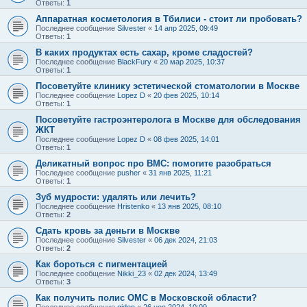
Ответы:
1
Аппаратная косметология в Тбилиси - стоит ли пробовать?
Последнее сообщение
Silvester
«
14 апр 2025, 09:49
Ответы:
1
В каких продуктах есть сахар, кроме сладостей?
Последнее сообщение
BlackFury
«
20 мар 2025, 10:37
Ответы:
1
Посоветуйте клинику эстетической стоматологии в Москве
Последнее сообщение
Lopez D
«
20 фев 2025, 10:14
Ответы:
1
Посоветуйте гастроэнтеролога в Москве для обследования
ЖКТ
Последнее сообщение
Lopez D
«
08 фев 2025, 14:01
Ответы:
1
Деликатный вопрос про ВМС: помогите разобраться
Последнее сообщение
pusher
«
31 янв 2025, 11:21
Ответы:
1
Зуб мудрости: удалять или лечить?
Последнее сообщение
Hristenko
«
13 янв 2025, 08:10
Ответы:
2
Сдать кровь за деньги в Москве
Последнее сообщение
Silvester
«
06 дек 2024, 21:03
Ответы:
2
Как бороться с пигментацией
Последнее сообщение
Nikki_23
«
02 дек 2024, 13:49
Ответы:
3
Как получить полис ОМС в Московской области?