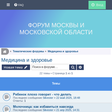
Вход
FAQ
ФОРУМ МОСКВЫ И
МОСКОВСКОЙ ОБЛАСТИ
Тематические форумы
Медицина и здоровье
Медицина и здоровье
Поиск
Расширенный по
Новая тема
22 темы • Страница
1
из
1
Темы
Ребенок плохо говорит - что делать
Последнее сообщение
Silvester
«
22 май 2025, 18:48
Ответы:
1
Молочница: как избавиться навсегда
Последнее сообщение
Silvester
«
21 апр 2025, 14:31