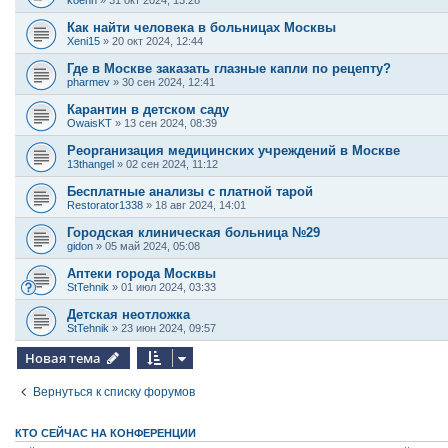
koenn
»
31 окт 2024, 13:28
Как найти человека в больницах Москвы
Xeni15
»
20 окт 2024, 12:44
Где в Москве заказать глазные капли по рецепту?
pharmev
»
30 сен 2024, 12:41
Карантин в детском саду
OwaisKT
»
13 сен 2024, 08:39
Реорганизация медицинских учреждений в Москве
13thangel
»
02 сен 2024, 11:12
Бесплатные анализы с платной тарой
Restorator1338
»
18 авг 2024, 14:01
Городская клиническая больница №29
gidon
»
05 май 2024, 05:08
Аптеки города Москвы
StTehnik
»
01 июл 2024, 03:33
Детская неотложка
StTehnik
»
23 июн 2024, 09:57
Новая тема
Вернуться к списку форумов
КТО СЕЙЧАС НА КОНФЕРЕНЦИИ