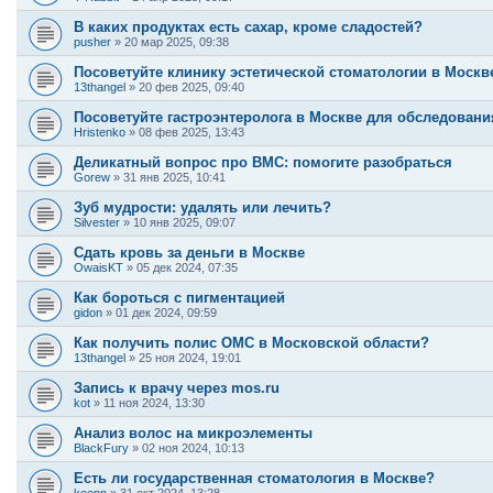
В каких продуктах есть сахар, кроме сладостей?
pusher
»
20 мар 2025, 09:38
Посоветуйте клинику эстетической стоматологии в Москв
13thangel
»
20 фев 2025, 09:40
Посоветуйте гастроэнтеролога в Москве для обследован
Hristenko
»
08 фев 2025, 13:43
Деликатный вопрос про ВМС: помогите разобраться
Gorew
»
31 янв 2025, 10:41
Зуб мудрости: удалять или лечить?
Silvester
»
10 янв 2025, 09:07
Сдать кровь за деньги в Москве
OwaisKT
»
05 дек 2024, 07:35
Как бороться с пигментацией
gidon
»
01 дек 2024, 09:59
Как получить полис ОМС в Московской области?
13thangel
»
25 ноя 2024, 19:01
Запись к врачу через mos.ru
kot
»
11 ноя 2024, 13:30
Анализ волос на микроэлементы
BlackFury
»
02 ноя 2024, 10:13
Есть ли государственная стоматология в Москве?