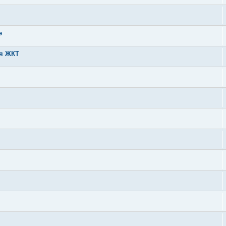
е
ия ЖКТ