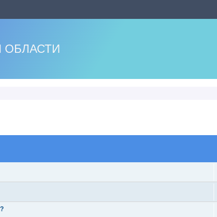
 ОБЛАСТИ
оиск
ь?