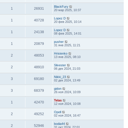
BlackFury
1
26931
20 мар 2025, 10:37
Lopez D
1
40728
20 фев 2025, 10:14
Lopez D
1
24138
08 фев 2025, 14:01
pusher
1
20879
31 янв 2025, 11:21
Hristenko
2
48053
13 янв 2025, 08:10
Silvester
2
48910
06 дек 2024, 21:03
Nikki_23
3
69180
02 дек 2024, 13:49
gidon
3
68379
26 ноя 2024, 10:09
Telas
1
42470
12 ноя 2024, 10:08
Opell
2
49252
02 ноя 2024, 16:47
bodia44
2
52946
31 окт 2024, 22:01