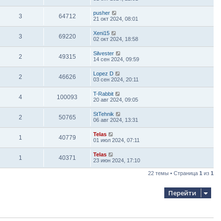
pusher
3
64712
21 окт 2024, 08:01
Xeni15
3
69220
02 окт 2024, 18:58
Silvester
2
49315
14 сен 2024, 09:59
Lopez D
2
46626
03 сен 2024, 20:11
T-Rabbit
4
100093
20 авг 2024, 09:05
StTehnik
2
50765
06 авг 2024, 13:31
Telas
1
40779
01 июл 2024, 07:11
Telas
1
40371
23 июн 2024, 17:10
22 темы • Страница
1
из
1
Перейти