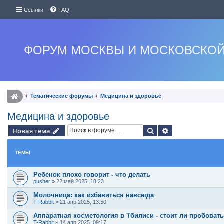
Ссылки
FAQ
ФОРУМ МОСКВЫ И МОСКОВСКОЙ
Тематические форумы
Медицина и здоровье
Медицина и здоровье
Поиск
Расширенный п
Новая тема
ТЕМЫ
Ребенок плохо говорит - что делать
pusher
»
22 май 2025, 18:23
Молочница: как избавиться навсегда
T-Rabbit
»
21 апр 2025, 13:50
Аппаратная косметология в Тбилиси - стоит ли пробоват
T-Rabbit
»
14 апр 2025, 09:17