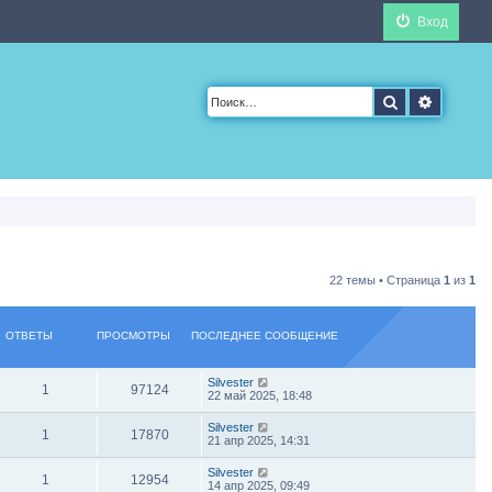
Вход
Поиск
Расшир
22 темы • Страница
1
из
1
ОТВЕТЫ
ПРОСМОТРЫ
ПОСЛЕДНЕЕ СООБЩЕНИЕ
Silvester
1
97124
22 май 2025, 18:48
Silvester
1
17870
21 апр 2025, 14:31
Silvester
1
12954
14 апр 2025, 09:49