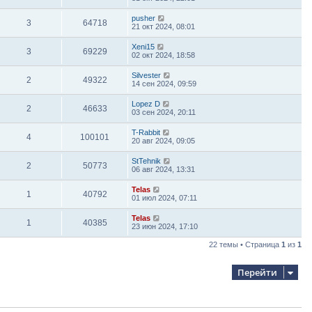
pusher
3
64718
21 окт 2024, 08:01
Xeni15
3
69229
02 окт 2024, 18:58
Silvester
2
49322
14 сен 2024, 09:59
Lopez D
2
46633
03 сен 2024, 20:11
T-Rabbit
4
100101
20 авг 2024, 09:05
StTehnik
2
50773
06 авг 2024, 13:31
Telas
1
40792
01 июл 2024, 07:11
Telas
1
40385
23 июн 2024, 17:10
22 темы • Страница
1
из
1
Перейти