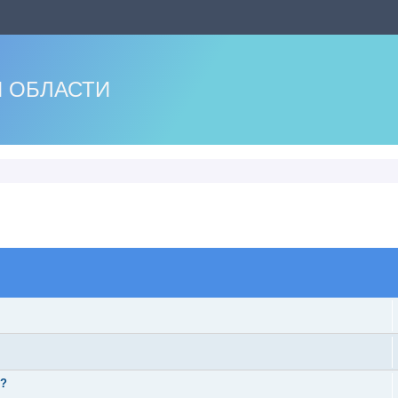
 ОБЛАСТИ
оиск
ь?