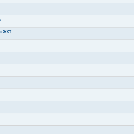
е
ия ЖКТ