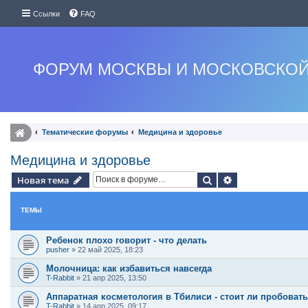
Ссылки
FAQ
ФОРУМ МОСКВЫ И МОСКОВСКОЙ
Тематические форумы
Медицина и здоровье
Медицина и здоровье
Поиск
Расширенный п
Новая тема
ТЕМЫ
Ребенок плохо говорит - что делать
pusher
»
22 май 2025, 18:23
Молочница: как избавиться навсегда
T-Rabbit
»
21 апр 2025, 13:50
Аппаратная косметология в Тбилиси - стоит ли пробоват
T-Rabbit
»
14 апр 2025, 09:17