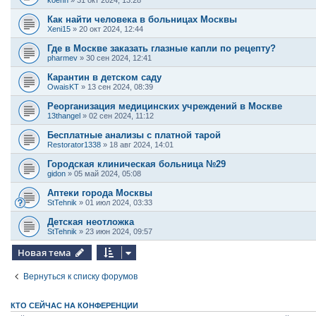
koenn
»
31 окт 2024, 13:28
Как найти человека в больницах Москвы
Xeni15
»
20 окт 2024, 12:44
Где в Москве заказать глазные капли по рецепту?
pharmev
»
30 сен 2024, 12:41
Карантин в детском саду
OwaisKT
»
13 сен 2024, 08:39
Реорганизация медицинских учреждений в Москве
13thangel
»
02 сен 2024, 11:12
Бесплатные анализы с платной тарой
Restorator1338
»
18 авг 2024, 14:01
Городская клиническая больница №29
gidon
»
05 май 2024, 05:08
Аптеки города Москвы
StTehnik
»
01 июл 2024, 03:33
Детская неотложка
StTehnik
»
23 июн 2024, 09:57
Новая тема
Вернуться к списку форумов
КТО СЕЙЧАС НА КОНФЕРЕНЦИИ