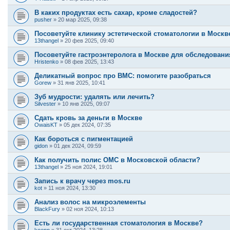
В каких продуктах есть сахар, кроме сладостей?
pusher
»
20 мар 2025, 09:38
Посоветуйте клинику эстетической стоматологии в Москв
13thangel
»
20 фев 2025, 09:40
Посоветуйте гастроэнтеролога в Москве для обследован
Hristenko
»
08 фев 2025, 13:43
Деликатный вопрос про ВМС: помогите разобраться
Gorew
»
31 янв 2025, 10:41
Зуб мудрости: удалять или лечить?
Silvester
»
10 янв 2025, 09:07
Сдать кровь за деньги в Москве
OwaisKT
»
05 дек 2024, 07:35
Как бороться с пигментацией
gidon
»
01 дек 2024, 09:59
Как получить полис ОМС в Московской области?
13thangel
»
25 ноя 2024, 19:01
Запись к врачу через mos.ru
kot
»
11 ноя 2024, 13:30
Анализ волос на микроэлементы
BlackFury
»
02 ноя 2024, 10:13
Есть ли государственная стоматология в Москве?