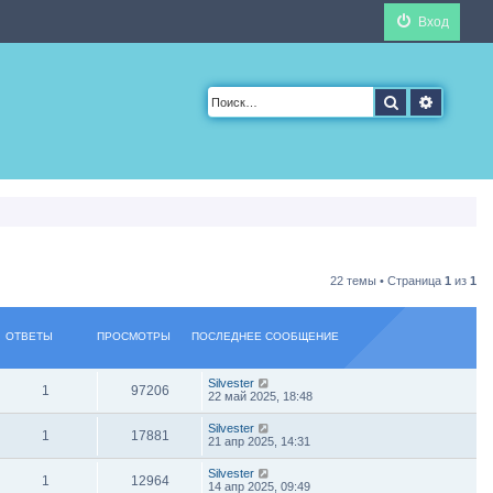
Вход
Поиск
Расшир
22 темы • Страница
1
из
1
ОТВЕТЫ
ПРОСМОТРЫ
ПОСЛЕДНЕЕ СООБЩЕНИЕ
Silvester
1
97206
22 май 2025, 18:48
Silvester
1
17881
21 апр 2025, 14:31
Silvester
1
12964
14 апр 2025, 09:49