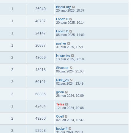
BlackFury
1
26940
20 мар 2025, 10:37
Lopez D
1
40737
20 фев 2025, 10:14
Lopez D
1
24147
08 фев 2025, 14:01
pusher
1
20887
31 янв 2025, 11:21
Hristenko
2
48059
13 янв 2025, 08:10
Silvester
2
48918
06 дек 2024, 21:03
Nikki_23
3
69191
02 дек 2024, 13:49
gidon
3
68385
26 ноя 2024, 10:09
Telas
1
42484
12 ноя 2024, 10:08
Opell
2
49260
02 ноя 2024, 16:47
bodia44
2
52953
31 окт 2024, 22:01