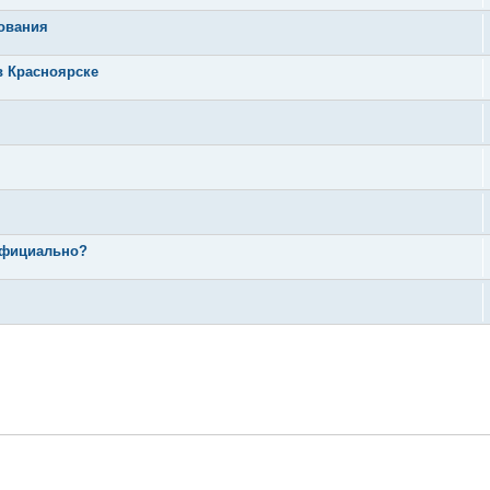
дования
в Красноярске
 официально?