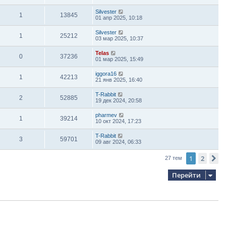
Silvester
1
13845
01 апр 2025, 10:18
Silvester
1
25212
03 мар 2025, 10:37
Telas
0
37236
01 мар 2025, 15:49
iggora16
1
42213
21 янв 2025, 16:40
T-Rabbit
2
52885
19 дек 2024, 20:58
pharmev
1
39214
10 окт 2024, 17:23
T-Rabbit
3
59701
09 авг 2024, 06:33
1
2
С
27 тем
Перейти