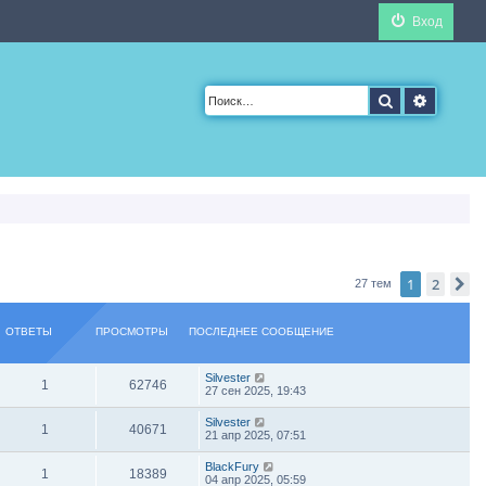
Вход
Поиск
Расшир
1
2
С
27 тем
ОТВЕТЫ
ПРОСМОТРЫ
ПОСЛЕДНЕЕ СООБЩЕНИЕ
Silvester
1
62746
27 сен 2025, 19:43
Silvester
1
40671
21 апр 2025, 07:51
BlackFury
1
18389
04 апр 2025, 05:59