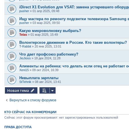
iDirect X1 Evolution для VSAT: замена устаревшего обору
pusher
»
01 апр 2025, 09:48
Ищу мастера по ремонту подсветки телевизора Samsung 
pusher
»
03 мар 2025, 09:50
Какую микроволновку выбрать?
Telas
»
01 мар 2025, 15:49
Волонтерское движение в России. Кто такие волонтеры?
T-Rabbit
»
20 янв 2025, 13:01
Что дает профсоюз работнику?
JioJioss
»
18 дек 2024, 11:28
Алименты на ребенка: что делать если отец не работает
Xeni15
»
09 окт 2024, 16:39
Невыплата зарплаты
StTehnik
»
08 авг 2024, 13:41
Новая тема
Вернуться к списку форумов
КТО СЕЙЧАС НА КОНФЕРЕНЦИИ
Сейчас этот форум просматривают: нет зарегистрированных пользователей
ПРАВА ДОСТУПА