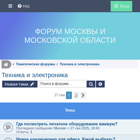
Вход
FAQ
ФОРУМ МОСКВЫ И
МОСКОВСКОЙ ОБЛАСТИ
Тематические форумы
Техника и электроника
Техника и электроника
Поиск
Расширенный по
Новая тема
1
2
След.
27 тем
Темы
Где посмотреть печатное оборудование вживую?
Последнее сообщение
Silvester
«
27 сен 2025, 19:43
Ответы:
1
Нужен кондиционер для офиса. Какой выбрать?