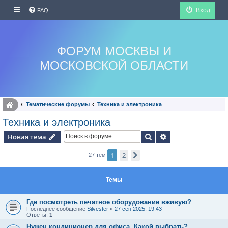
Вход
FAQ
ФОРУМ МОСКВЫ И
МОСКОВСКОЙ ОБЛАСТИ
Тематические форумы
Техника и электроника
Техника и электроника
Поиск
Расширенный по
Новая тема
1
2
След.
27 тем
Темы
Где посмотреть печатное оборудование вживую?
Последнее сообщение
Silvester
«
27 сен 2025, 19:43
Ответы:
1
Нужен кондиционер для офиса. Какой выбрать?