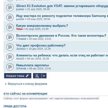
iDirect X1 Evolution для VSAT: замена устаревшего обору
pusher
»
01 апр 2025, 09:48
Ищу мастера по ремонту подсветки телевизора Samsung 
pusher
»
03 мар 2025, 09:50
Какую микроволновку выбрать?
Telas
»
01 мар 2025, 15:49
Волонтерское движение в России. Кто такие волонтеры?
T-Rabbit
»
20 янв 2025, 13:01
Что дает профсоюз работнику?
JioJioss
»
18 дек 2024, 11:28
Алименты на ребенка: что делать если отец не работает
Xeni15
»
09 окт 2024, 16:39
Невыплата зарплаты
StTehnik
»
08 авг 2024, 13:41
Новая тема
Вернуться к списку форумов
КТО СЕЙЧАС НА КОНФЕРЕНЦИИ
Сейчас этот форум просматривают: нет зарегистрированных пользователей
ПРАВА ДОСТУПА