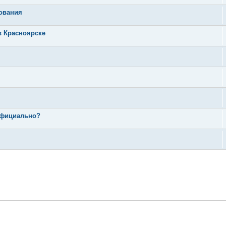
дования
в Красноярске
 официально?