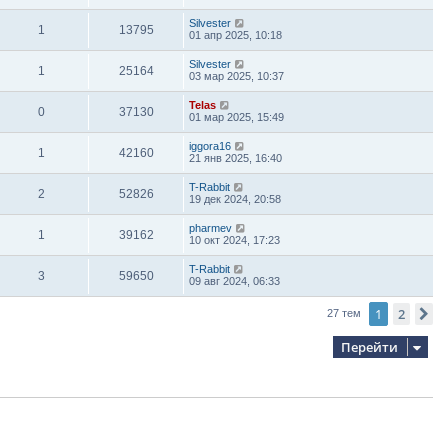
Silvester
1
13795
01 апр 2025, 10:18
Silvester
1
25164
03 мар 2025, 10:37
Telas
0
37130
01 мар 2025, 15:49
iggora16
1
42160
21 янв 2025, 16:40
T-Rabbit
2
52826
19 дек 2024, 20:58
pharmev
1
39162
10 окт 2024, 17:23
T-Rabbit
3
59650
09 авг 2024, 06:33
1
2
С
27 тем
Перейти