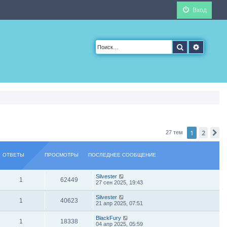
Вход
Поиск
Расшир
1
2
С
27 тем
ОТВЕТЫ
ПРОСМОТРЫ
ПОСЛЕДНЕЕ СООБЩЕНИЕ
Silvester
1
62449
27 сен 2025, 19:43
Silvester
1
40623
21 апр 2025, 07:51
BlackFury
1
18338
04 апр 2025, 05:59