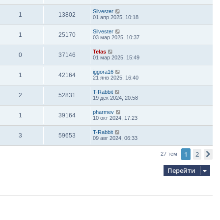
Silvester
1
13802
01 апр 2025, 10:18
Silvester
1
25170
03 мар 2025, 10:37
Telas
0
37146
01 мар 2025, 15:49
iggora16
1
42164
21 янв 2025, 16:40
T-Rabbit
2
52831
19 дек 2024, 20:58
pharmev
1
39164
10 окт 2024, 17:23
T-Rabbit
3
59653
09 авг 2024, 06:33
1
2
С
27 тем
Перейти