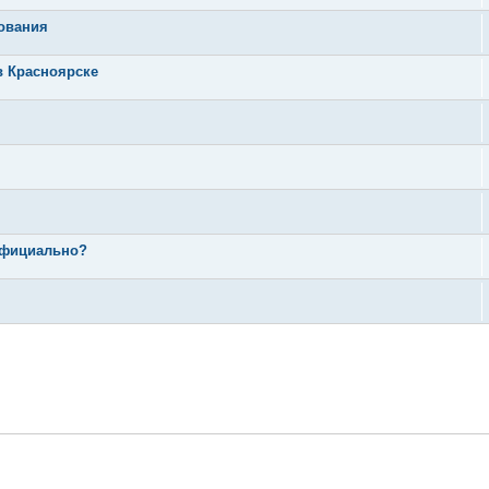
дования
в Красноярске
 официально?