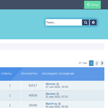
Вход
Поиск
Расшир
1
2
С
27 тем
ОТВЕТЫ
ПРОСМОТРЫ
ПОСЛЕДНЕЕ СООБЩЕНИЕ
Silvester
1
62517
27 сен 2025, 19:43
Silvester
1
40628
21 апр 2025, 07:51
BlackFury
1
18346
04 апр 2025, 05:59