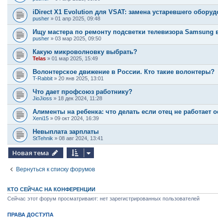
iDirect X1 Evolution для VSAT: замена устаревшего обору
pusher
»
01 апр 2025, 09:48
Ищу мастера по ремонту подсветки телевизора Samsung 
pusher
»
03 мар 2025, 09:50
Какую микроволновку выбрать?
Telas
»
01 мар 2025, 15:49
Волонтерское движение в России. Кто такие волонтеры?
T-Rabbit
»
20 янв 2025, 13:01
Что дает профсоюз работнику?
JioJioss
»
18 дек 2024, 11:28
Алименты на ребенка: что делать если отец не работает
Xeni15
»
09 окт 2024, 16:39
Невыплата зарплаты
StTehnik
»
08 авг 2024, 13:41
Новая тема
Вернуться к списку форумов
КТО СЕЙЧАС НА КОНФЕРЕНЦИИ
Сейчас этот форум просматривают: нет зарегистрированных пользователей
ПРАВА ДОСТУПА