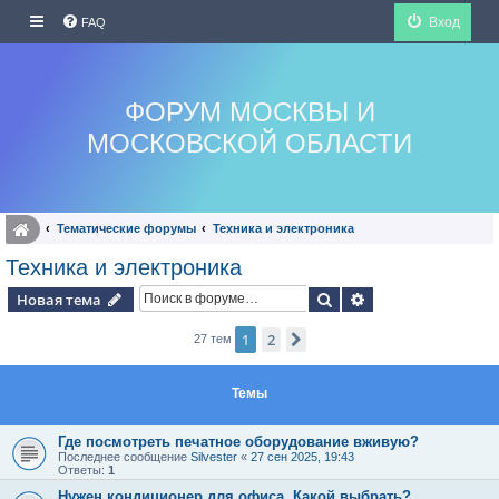
Вход
FAQ
ФОРУМ МОСКВЫ И
МОСКОВСКОЙ ОБЛАСТИ
Тематические форумы
Техника и электроника
Техника и электроника
Поиск
Расширенный по
Новая тема
1
2
След.
27 тем
Темы
Где посмотреть печатное оборудование вживую?
Последнее сообщение
Silvester
«
27 сен 2025, 19:43
Ответы:
1
Нужен кондиционер для офиса. Какой выбрать?