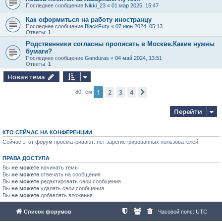
Последнее сообщение
Nikki_23
«
01 мар 2025, 15:47
Как оформиться на работу иностранцу
Последнее сообщение
BlackFury
«
07 июн 2024, 05:13
Ответы:
1
Родственники согласны прописать в Москве.Какие нужны
бумаги?
Последнее сообщение
Ganduras
«
04 май 2024, 13:51
Ответы:
1
Новая тема
1
2
3
4
След.
80 тем
Перейти
КТО СЕЙЧАС НА КОНФЕРЕНЦИИ
Сейчас этот форум просматривают: нет зарегистрированных пользователей
ПРАВА ДОСТУПА
Вы
не можете
начинать темы
Вы
не можете
отвечать на сообщения
Вы
не можете
редактировать свои сообщения
Вы
не можете
удалять свои сообщения
Вы
не можете
добавлять вложения
Список форумов
Часовой пояс:
UTC