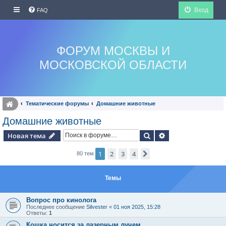
Вход
FAQ
ФОРУМ МОСКВЫ И
МОСКОВСКОЙ ОБЛАСТИ
Тематические форумы
Домашние животные
Домашние животные
Поиск
Расширенный по
Новая тема
1
2
3
4
След.
80 тем
Темы
Вопрос про кинолога
Последнее сообщение
Silvester
«
01 ноя 2025, 15:28
Ответы:
1
Кошка носится за лазерным лучем.