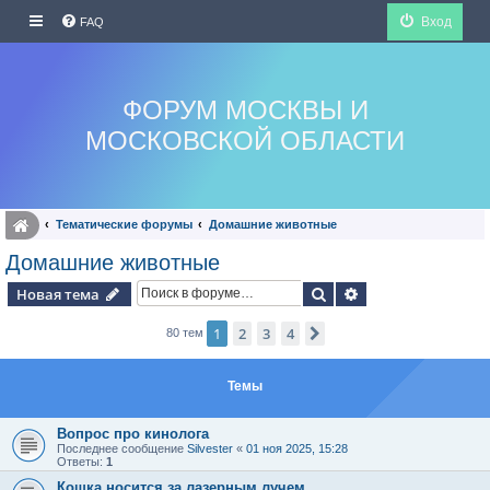
Вход
FAQ
ФОРУМ МОСКВЫ И
МОСКОВСКОЙ ОБЛАСТИ
Тематические форумы
Домашние животные
Домашние животные
Поиск
Расширенный по
Новая тема
1
2
3
4
След.
80 тем
Темы
Вопрос про кинолога
Последнее сообщение
Silvester
«
01 ноя 2025, 15:28
Ответы:
1
Кошка носится за лазерным лучем.