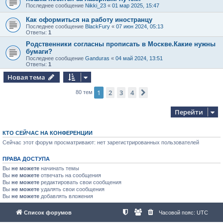
Последнее сообщение
Nikki_23
«
01 мар 2025, 15:47
Как оформиться на работу иностранцу
Последнее сообщение
BlackFury
«
07 июн 2024, 05:13
Ответы:
1
Родственники согласны прописать в Москве.Какие нужны
бумаги?
Последнее сообщение
Ganduras
«
04 май 2024, 13:51
Ответы:
1
Новая тема
1
2
3
4
След.
80 тем
Перейти
КТО СЕЙЧАС НА КОНФЕРЕНЦИИ
Сейчас этот форум просматривают: нет зарегистрированных пользователей
ПРАВА ДОСТУПА
Вы
не можете
начинать темы
Вы
не можете
отвечать на сообщения
Вы
не можете
редактировать свои сообщения
Вы
не можете
удалять свои сообщения
Вы
не можете
добавлять вложения
Список форумов
Часовой пояс:
UTC