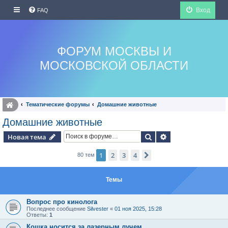
Вход
FAQ
ФОРУМ МОСКВЫ И
МОСКОВСКОЙ ОБЛАСТИ
Тематические форумы
Домашние животные
Домашние животные
Поиск
Расширенный по
Новая тема
1
2
3
4
След.
80 тем
Темы
Вопрос про кинолога
Последнее сообщение
Silvester
«
01 ноя 2025, 15:28
Ответы:
1
Кошка носится за лазерным лучем.