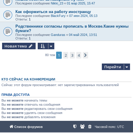
Последнее сообщение
Nikki_23
«
01 мар 2025, 15:47
Как оформиться на работу иностранцу
Последнее сообщение
BlackFury
«
07 июн 2024, 05:13
Ответы:
1
Родственники согласны прописать в Москве.Какие нужны
бумаги?
Последнее сообщение
Ganduras
«
04 май 2024, 13:51
Ответы:
1
Новая тема
1
2
3
4
След.
80 тем
Перейти
КТО СЕЙЧАС НА КОНФЕРЕНЦИИ
Сейчас этот форум просматривают: нет зарегистрированных пользователей
ПРАВА ДОСТУПА
Вы
не можете
начинать темы
Вы
не можете
отвечать на сообщения
Вы
не можете
редактировать свои сообщения
Вы
не можете
удалять свои сообщения
Вы
не можете
добавлять вложения
Список форумов
Часовой пояс:
UTC