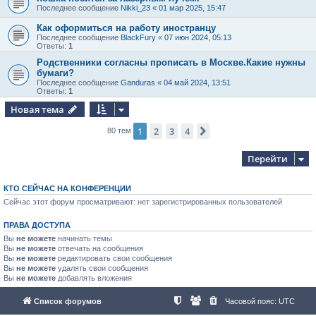
Последнее сообщение
Nikki_23
«
01 мар 2025, 15:47
Как оформиться на работу иностранцу
Последнее сообщение
BlackFury
«
07 июн 2024, 05:13
Ответы:
1
Родственники согласны прописать в Москве.Какие нужны
бумаги?
Последнее сообщение
Ganduras
«
04 май 2024, 13:51
Ответы:
1
Новая тема
1
2
3
4
След.
80 тем
Перейти
КТО СЕЙЧАС НА КОНФЕРЕНЦИИ
Сейчас этот форум просматривают: нет зарегистрированных пользователей
ПРАВА ДОСТУПА
Вы
не можете
начинать темы
Вы
не можете
отвечать на сообщения
Вы
не можете
редактировать свои сообщения
Вы
не можете
удалять свои сообщения
Вы
не можете
добавлять вложения
Список форумов
Часовой пояс:
UTC