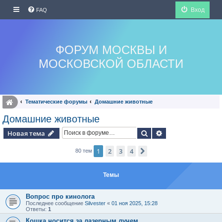
Вход
FAQ
ФОРУМ МОСКВЫ И
МОСКОВСКОЙ ОБЛАСТИ
Тематические форумы
Домашние животные
Домашние животные
Поиск
Расширенный по
Новая тема
1
2
3
4
След.
80 тем
Темы
Вопрос про кинолога
Последнее сообщение
Silvester
«
01 ноя 2025, 15:28
Ответы:
1
Кошка носится за лазерным лучем.