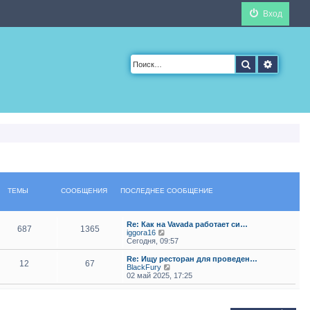
Вход
Поиск
Расшир
ТЕМЫ
СООБЩЕНИЯ
ПОСЛЕДНЕЕ СООБЩЕНИЕ
Re: Как на Vavada работает си…
687
1365
П
iggora16
е
Сегодня, 09:57
р
е
Re: Ищу ресторан для проведен…
12
67
й
П
BlackFury
т
е
02 май 2025, 17:25
и
р
к
е
п
й
о
т