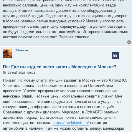
б
несколько салонов, цены на одну и ту же комплектацию везде
щ
е
пляшут. У одних навязывают дополнительное оборудование, у
н
других дорогой кредит. Подскажите, у кого из официальных дилеров
и
е
в Москве реально самые выгодные условия? Может, у кого-то есть
проверенный салон, где и цену хорошую дадут, и допами разводить
не будут. Поделитесь опытом, пожалуйста. Интересует максимально
честная покупка без переплат. Заранее спасибо.
Silvester
Re: Где выгоднее всего купить Мерседес в Москве?
С
25 май 2026, 09:23
о
о
Привет. По моему опыту, лучший вариант в Москве — это ЛУКАВТО.
б
У них два салона: на Новорижском шоссе и на Олимпийском
щ
е
проспекте. У ребят прозрачные условия: никакого навязывания
н
ненужных опций, честные цены, нормальный кредит и лизинг. Мне
и
е
ещё понравилось, что они предлагают полный спектр услуг — от
консультации до оформления страховки и постановки на учёт.
Сравнивал с другими дилерами Мерседес, в ЛУКАВТО реально
адекватнее подход. Если хочешь понять, какие сейчас цены и
комплектации, вот ссылка:
https://mb-lukavto.ru/
посмотри
автомобили в наличии. Там же можно оставить заявку, менеджеры