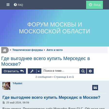
Вход
FAQ
ФОРУМ МОСКВЫ И
МОСКОВСКОЙ ОБЛАСТИ
Тематические форумы
Авто и мото
Где выгоднее всего купить Мерседес в
Москве?
Поиск
Расширен
Ответить
2 сообщения • Страница
1
из
1
T-Rabbit
Где выгоднее всего купить Мерседес в Москве?
С
25 май 2026, 08:59
о
о
Всем привет. Присматриваю себе Mercedes-Benz GLC. Объехал уже