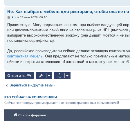
Re: Как выбрать мебель для ресторана, чтобы она не по
С
kot
»
03 июн 2026, 06:10
о
о
Приветствую. Могу поделиться опытом: при выборе следующей пар
б
или двухкомпонентные лаки) либо на столешницы из HPL (высокого 
щ
е
выбирайте высококачественную экокожу (она дышит, моется и не выт
н
поставщика сертификаты).
и
е
Да, российские производители сейчас делают отличную контрактну
контрактная мебель
. Они предлагают не только премиальные матери
обивки и покрытия столешниц. И заказывайте монтаж у них же, чтоб
Ответить
Вернуться в «Другие темы»
КТО СЕЙЧАС НА КОНФЕРЕНЦИИ
Сейчас этот форум просматривают: нет зарегистрированных пользователей
Список форумов