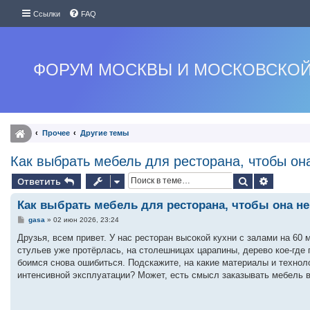
Ссылки
FAQ
ФОРУМ МОСКВЫ И МОСКОВСКОЙ
Прочее
Другие темы
Как выбрать мебель для ресторана, чтобы он
Поиск
Расшире
Ответить
Как выбрать мебель для ресторана, чтобы она не
С
gasa
»
02 июн 2026, 23:24
о
о
Друзья, всем привет. У нас ресторан высокой кухни с залами на 60 
б
стульев уже протёрлась, на столешницах царапины, дерево кое-где 
щ
е
боимся снова ошибиться. Подскажите, на какие материалы и технол
н
интенсивной эксплуатации? Может, есть смысл заказывать мебель 
и
е