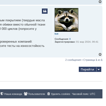
В
е
р
н
у
т
ным покрытием (твердые масла
ь
я обивки вместо обычной ткани
с
я
 000 циклов (попросите у
к
kot
н
а
Сообщения:
8
ч
проверенных компаний:
Зарегистрирован:
01 мар 2024, 06:41
а
сите тесты на износостойкость
л
у
В
е
2 сообщения • Страница
1
из
1
р
н
у
Перейти
т
ь
с
я
к
н
а
ч
Наша команда
Пользователи
Удалить cookies
Часовой пояс:
UTC
а
л
у