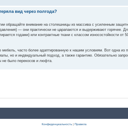
теряла вид через полгода?
тии обращайте внимание на столешницы из массива с усиленным защит
давления) — они практически не царапаются и выдерживают горячее. Дл
ирается годами) или контрактные ткани с классом износостойкости от 50
ю мебель, часто более адаптированную к нашим условиям. Вот одна из 
алы, но и индвидуальный подход, а также гарантию. Обязательно запро
ы не было перекосов и люфта.
Конфиденциальность
|
Правила