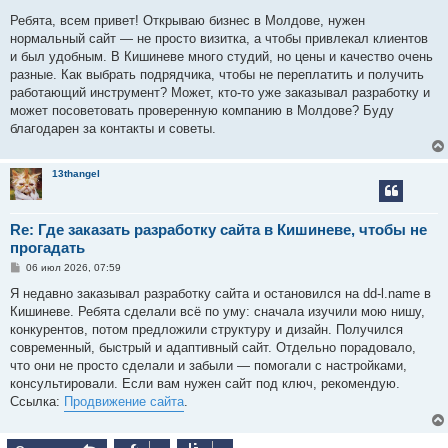
о
о
Ребята, всем привет! Открываю бизнес в Молдове, нужен
б
нормальный сайт — не просто визитка, а чтобы привлекал клиентов
щ
е
и был удобным. В Кишиневе много студий, но цены и качество очень
н
разные. Как выбрать подрядчика, чтобы не переплатить и получить
и
е
работающий инструмент? Может, кто-то уже заказывал разработку и
может посоветовать проверенную компанию в Молдове? Буду
благодарен за контакты и советы.
13thangel
Re: Где заказать разработку сайта в Кишиневе, чтобы не
прогадать
С
06 июл 2026, 07:59
о
о
Я недавно заказывал разработку сайта и остановился на dd-l.name в
б
Кишиневе. Ребята сделали всё по уму: сначала изучили мою нишу,
щ
е
конкурентов, потом предложили структуру и дизайн. Получился
н
современный, быстрый и адаптивный сайт. Отдельно порадовало,
и
е
что они не просто сделали и забыли — помогали с настройками,
консультировали. Если вам нужен сайт под ключ, рекомендую.
Ссылка:
Продвижение сайта
.