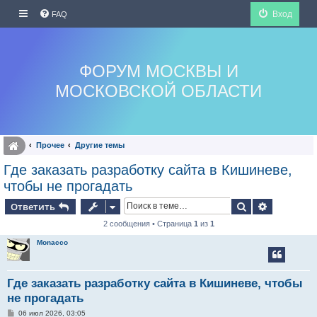
Вход
FAQ
ФОРУМ МОСКВЫ И
МОСКОВСКОЙ ОБЛАСТИ
Прочее
Другие темы
Где заказать разработку сайта в Кишиневе,
чтобы не прогадать
Поиск
Расширен
Ответить
2 сообщения • Страница
1
из
1
Monacco
Где заказать разработку сайта в Кишиневе, чтобы
не прогадать
С
06 июл 2026, 03:05