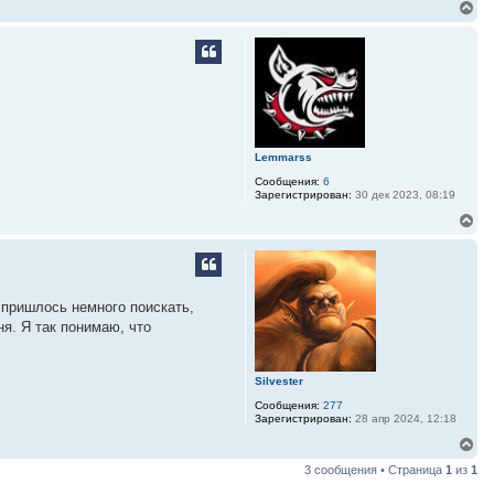
В
е
р
н
у
т
ь
с
я
к
Lemmarss
н
а
Сообщения:
6
ч
Зарегистрирован:
30 дек 2023, 08:19
а
В
л
е
у
р
н
у
т
е пришлось немного поискать,
ь
ня. Я так понимаю, что
с
я
к
н
Silvester
а
ч
Сообщения:
277
Зарегистрирован:
28 апр 2024, 12:18
а
л
В
у
е
3 сообщения • Страница
1
из
1
р
н