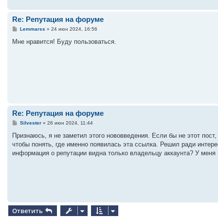
Re: Репутация на форуме
С
Lemmarss
»
24 июн 2024, 16:56
о
о
Мне нравится! Буду пользоваться.
б
щ
е
н
и
е
Re: Репутация на форуме
С
Silvester
»
26 июн 2024, 11:44
о
о
Признаюсь, я не заметил этого нововведения. Если бы не этот пост,
б
чтобы понять, где именно появилась эта ссылка. Решил ради интерес
щ
е
информация о репутации видна только владельцу аккаунта? У меня 
н
и
е
Ответить