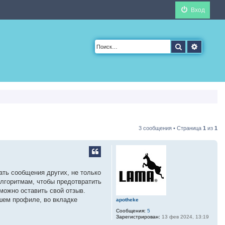
Вход
Поиск
Расшир
3 сообщения • Страница
1
из
1
ать сообщения других, не только
алгоритмам, чтобы предотвратить
можно оставить свой отзыв.
ашем профиле, во вкладке
apotheke
Сообщения:
5
Зарегистрирован:
13 фев 2024, 13:19