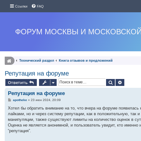
Ссылки
FAQ
ФОРУМ МОСКВЫ И МОСКОВСКОЙ
Технический раздел
Книга отзывов и предложений
Репутация на форуме
Поиск
Расшире
Ответить
Репутация на форуме
С
apotheke
»
23 июн 2024, 20:09
о
о
Хотел бы обратить внимание на то, что вчера на форуме появилась 
б
лайками, но и через систему репутации, как в положительную, так 
щ
е
манипуляции, также существуют лимиты на количество оценок в сутк
н
Оценка не является анонимной, и пользователь увидит, кто именно
и
е
“репутация”.