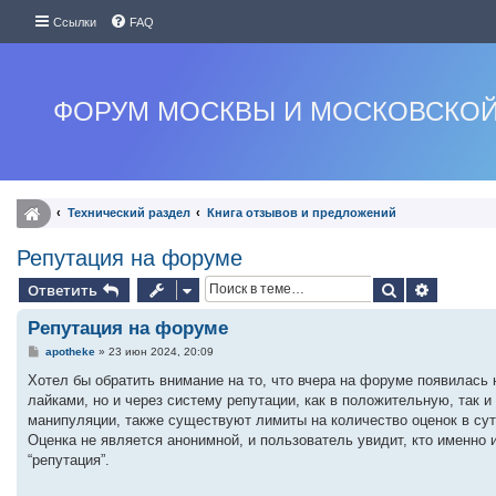
Ссылки
FAQ
ФОРУМ МОСКВЫ И МОСКОВСКОЙ
Технический раздел
Книга отзывов и предложений
Репутация на форуме
Поиск
Расшире
Ответить
Репутация на форуме
С
apotheke
»
23 июн 2024, 20:09
о
о
Хотел бы обратить внимание на то, что вчера на форуме появилась 
б
лайками, но и через систему репутации, как в положительную, так 
щ
е
манипуляции, также существуют лимиты на количество оценок в сутк
н
Оценка не является анонимной, и пользователь увидит, кто именно
и
е
“репутация”.