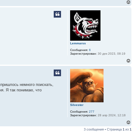
В
е
р
н
у
т
ь
с
я
к
Lemmarss
н
а
Сообщения:
6
ч
Зарегистрирован:
30 дек 2023, 08:19
а
В
л
е
у
р
н
у
т
е пришлось немного поискать,
ь
ня. Я так понимаю, что
с
я
к
н
Silvester
а
ч
Сообщения:
277
Зарегистрирован:
28 апр 2024, 12:18
а
л
В
у
е
3 сообщения • Страница
1
из
1
р
н