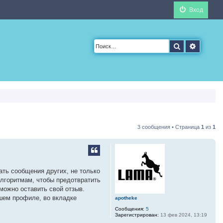
Вход
Поиск
Расшир
3 сообщения • Страница
1
из
1
ать сообщения других, не только
алгоритмам, чтобы предотвратить
можно оставить свой отзыв.
ашем профиле, во вкладке
apotheke
Сообщения:
5
Зарегистрирован:
13 фев 2024, 13:19