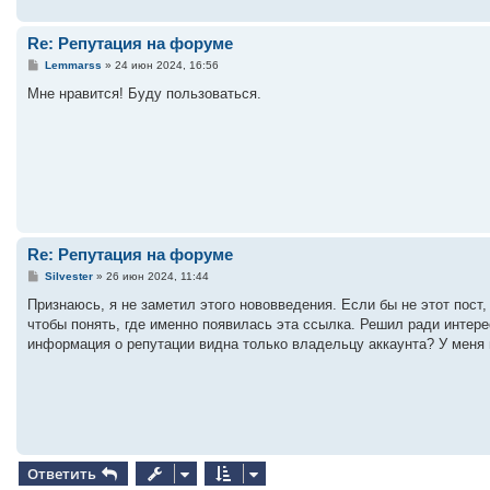
Re: Репутация на форуме
С
Lemmarss
»
24 июн 2024, 16:56
о
о
Мне нравится! Буду пользоваться.
б
щ
е
н
и
е
Re: Репутация на форуме
С
Silvester
»
26 июн 2024, 11:44
о
о
Признаюсь, я не заметил этого нововведения. Если бы не этот пост,
б
чтобы понять, где именно появилась эта ссылка. Решил ради интерес
щ
е
информация о репутации видна только владельцу аккаунта? У меня 
н
и
е
Ответить