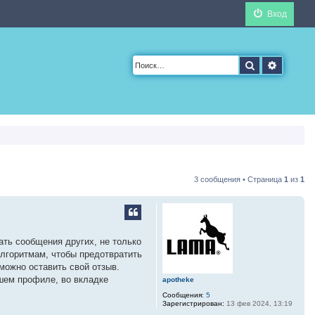
Вход
Поиск
Расшир
3 сообщения • Страница
1
из
1
ать сообщения других, не только
алгоритмам, чтобы предотвратить
можно оставить свой отзыв.
ашем профиле, во вкладке
apotheke
Сообщения:
5
Зарегистрирован:
13 фев 2024, 13:19