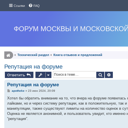
Ссылки
FAQ
ФОРУМ МОСКВЫ И МОСКОВСКОЙ
Технический раздел
Книга отзывов и предложений
Репутация на форуме
Поиск
Расшире
Ответить
Репутация на форуме
С
apotheke
»
23 июн 2024, 20:09
о
о
Хотел бы обратить внимание на то, что вчера на форуме появилась 
б
лайками, но и через систему репутации, как в положительную, так 
щ
е
манипуляции, также существуют лимиты на количество оценок в сутк
н
Оценка не является анонимной, и пользователь увидит, кто именно
и
е
“репутация”.