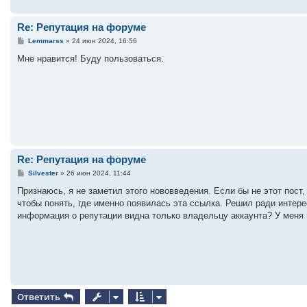
Re: Репутация на форуме
С
Lemmarss
»
24 июн 2024, 16:56
о
о
Мне нравится! Буду пользоваться.
б
щ
е
н
и
е
Re: Репутация на форуме
С
Silvester
»
26 июн 2024, 11:44
о
о
Признаюсь, я не заметил этого нововведения. Если бы не этот пост,
б
чтобы понять, где именно появилась эта ссылка. Решил ради интерес
щ
е
информация о репутации видна только владельцу аккаунта? У меня 
н
и
е
Ответить