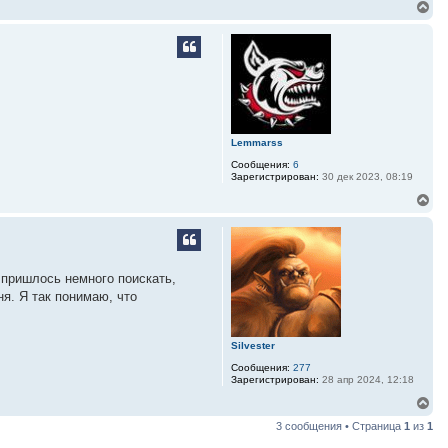
В
е
р
н
у
т
ь
с
я
к
Lemmarss
н
а
Сообщения:
6
ч
Зарегистрирован:
30 дек 2023, 08:19
а
В
л
е
у
р
н
у
т
е пришлось немного поискать,
ь
ня. Я так понимаю, что
с
я
к
н
Silvester
а
ч
Сообщения:
277
Зарегистрирован:
28 апр 2024, 12:18
а
л
В
у
е
3 сообщения • Страница
1
из
1
р
н