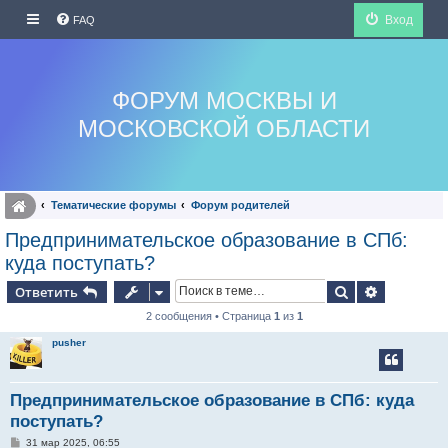
Вход
FAQ
ФОРУМ МОСКВЫ И
МОСКОВСКОЙ ОБЛАСТИ
Тематические форумы
Форум родителей
Предпринимательское образование в СПб:
куда поступать?
Поиск
Расширен
Ответить
2 сообщения • Страница
1
из
1
pusher
Предпринимательское образование в СПб: куда
поступать?
С
31 мар 2025, 06:55