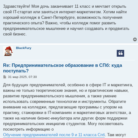
о
о
Здравствуйте! Моя дочь заканчивает 11 класс и мечтает открыть
б
свой IT-стартап или заняться интернет-маркетингом. Хотим найти
щ
е
хороший колледж в Санкт-Петербурге, возможность получения
н
практического опыта? Важно, чтобы колледж помог развить
и
е
предпринимательское мышление и научил создавать и продвигать
свой бизнес.
BlackFury
Re: Предпринимательское образование в СПб: куда
поступать?
С
31 мар 2025, 07:30
о
о
Для будущих предпринимателей, особенно в сфере IT и маркетинга,
б
важны не только теоретические знания, но и практические навыки,
щ
е
развитие предпринимательского мышления, а также умение
н
использовать современные технологии и инструменты. Обратите
и
е
внимание на колледжи, предлагающие программы с упором на
практику, стажировки в IT-компаниях и маркетинговых агентствах, а
также на наличие бизнес-инкубатора или других форм поддержки
предпринимательских инициатив студентов. Могу посоветовать
посмотреть информацию о
Обучение предпринимателей после 9 и 11 класса Спб
. Там могут