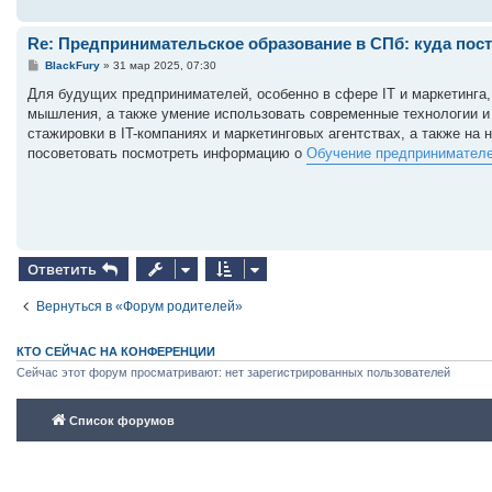
Re: Предпринимательское образование в СПб: куда пос
С
BlackFury
»
31 мар 2025, 07:30
о
о
Для будущих предпринимателей, особенно в сфере IT и маркетинга, 
б
мышления, а также умение использовать современные технологии и
щ
е
стажировки в IT-компаниях и маркетинговых агентствах, а также н
н
посоветовать посмотреть информацию о
Обучение предпринимателей
и
е
Ответить
Вернуться в «Форум родителей»
КТО СЕЙЧАС НА КОНФЕРЕНЦИИ
Сейчас этот форум просматривают: нет зарегистрированных пользователей
Список форумов