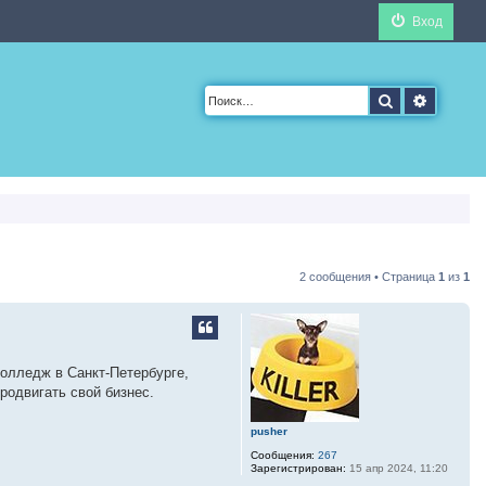
Вход
Поиск
Расшир
2 сообщения • Страница
1
из
1
колледж в Санкт-Петербурге,
родвигать свой бизнес.
pusher
Сообщения:
267
Зарегистрирован:
15 апр 2024, 11:20