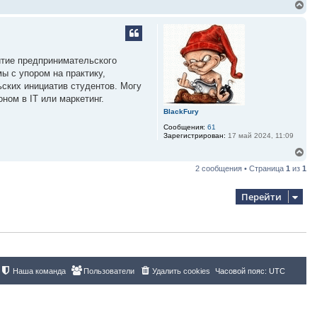
В
е
р
н
у
т
витие предпринимательского
ь
ы с упором на практику,
с
я
ьских инициатив студентов. Могу
к
ном в IT или маркетинг.
н
BlackFury
а
ч
Сообщения:
61
а
Зарегистрирован:
17 май 2024, 11:09
л
В
у
е
2 сообщения • Страница
1
из
1
р
н
у
Перейти
т
ь
с
я
к
н
а
ч
Наша команда
Пользователи
Удалить cookies
Часовой пояс:
UTC
а
л
у