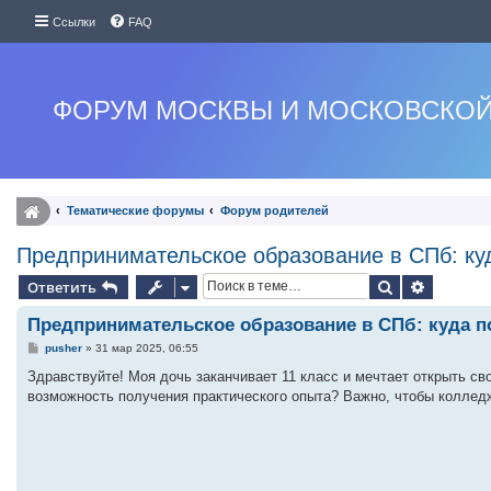
Ссылки
FAQ
ФОРУМ МОСКВЫ И МОСКОВСКОЙ
Тематические форумы
Форум родителей
Предпринимательское образование в СПб: ку
Поиск
Расшире
Ответить
Предпринимательское образование в СПб: куда п
С
pusher
»
31 мар 2025, 06:55
о
о
Здравствуйте! Моя дочь заканчивает 11 класс и мечтает открыть св
б
возможность получения практического опыта? Важно, чтобы колледж
щ
е
н
и
е