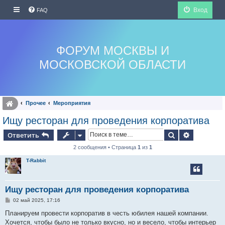
Вход
FAQ
ФОРУМ МОСКВЫ И
МОСКОВСКОЙ ОБЛАСТИ
Прочее
Мероприятия
Ищу ресторан для проведения корпоратива
Поиск
Расширен
Ответить
2 сообщения • Страница
1
из
1
T-Rabbit
Ищу ресторан для проведения корпоратива
С
02 май 2025, 17:16
о
о
Планируем провести корпоратив в честь юбилея нашей компании.
б
Хочется, чтобы было не только вкусно, но и весело, чтобы интерьер
щ