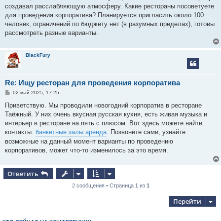
е
создавал расслабляющую атмосферу. Какие рестораны посоветуете
н
для проведения корпоратива? Планируется пригласить около 100
и
е
человек, ограничений по бюджету нет (в разумных пределах), готовы
рассмотреть разные варианты.
BlackFury
Re: Ищу ресторан для проведения корпоратива
С
02 май 2025, 17:25
о
о
Приветствую. Мы проводили новогодний корпоратив в ресторане
б
Таёжный. У них очень вкусная русская кухня, есть живая музыка и
щ
е
интерьер в ресторане на пять с плюсом. Вот здесь можете найти
н
контакты:
банкетные залы аренда
. Позвоните сами, узнайте
и
е
возможные на данный момент варианты по проведению
корпоративов, может что-то изменилось за это время.
Ответить
2 сообщения • Страница
1
из
1
Перейти