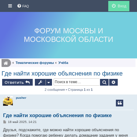
Вход
FAQ
ФОРУМ МОСКВЫ И
МОСКОВСКОЙ ОБЛАСТИ
Тематические форумы
Учёба
Где найти хорошие объяснения по физике
Поиск
Расширен
Ответить
2 сообщения • Страница
1
из
1
pusher
Где найти хорошие объяснения по физике
С
18 май 2025, 14:21
о
о
Друзья, подскажите, где можно найти хорошие объяснения по
б
физике? Когда помогаю ребенку делать домашние задания у меня
щ