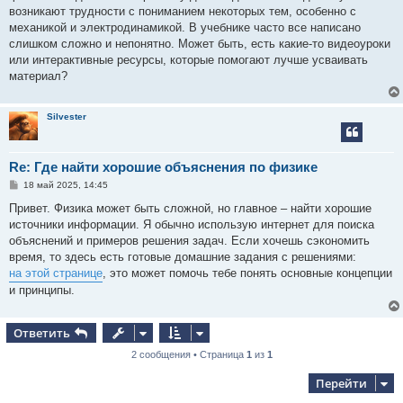
е
возникают трудности с пониманием некоторых тем, особенно с
н
механикой и электродинамикой. В учебнике часто все написано
и
е
слишком сложно и непонятно. Может быть, есть какие-то видеоуроки
или интерактивные ресурсы, которые помогают лучше усваивать
материал?
Silvester
Re: Где найти хорошие объяснения по физике
С
18 май 2025, 14:45
о
о
Привет. Физика может быть сложной, но главное – найти хорошие
б
источники информации. Я обычно использую интернет для поиска
щ
е
объяснений и примеров решения задач. Если хочешь сэкономить
н
время, то здесь есть готовые домашние задания с решениями:
и
е
на этой странице
, это может помочь тебе понять основные концепции
и принципы.
Ответить
2 сообщения • Страница
1
из
1
Перейти