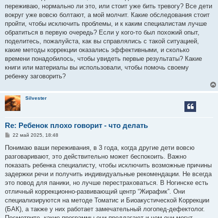
е
переживаю, нормально ли это, или стоит уже бить тревогу? Все дети
н
вокруг уже вовсю болтают, а мой молчит. Какие обследования стоит
и
е
пройти, чтобы исключить проблемы, и к каким специалистам лучше
обратиться в первую очередь? Если у кого-то был похожий опыт,
поделитесь, пожалуйста, как вы справлялись с такой ситуацией,
какие методы коррекции оказались эффективными, и сколько
времени понадобилось, чтобы увидеть первые результаты? Какие
книги или материалы вы использовали, чтобы помочь своему
ребенку заговорить?
Silvester
Re: Ребенок плохо говорит - что делать
С
22 май 2025, 18:48
о
о
Понимаю ваши переживания, в 3 года, когда другие дети вовсю
б
разговаривают, это действительно может беспокоить. Важно
щ
е
показать ребенка специалисту, чтобы исключить возможные причины
н
задержки речи и получить индивидуальные рекомендации. Не всегда
и
е
это повод для паники, но лучше перестраховаться. В Ногинске есть
отличный коррекционно-развивающий центр “Жирафик”. Они
специализируются на методе Томатис и Биоакустической Коррекции
(БАК), а также у них работает замечательный логопед-дефектолог.
Посмотрите, какие программы они предлагают и чем они могут