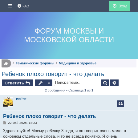
Вход
FAQ
ФОРУМ МОСКВЫ И
МОСКОВСКОЙ ОБЛАСТИ
Тематические форумы
Медицина и здоровье
Ребенок плохо говорит - что делать
Поиск
Расширен
Ответить
2 сообщения • Страница
1
из
1
pusher
Ребенок плохо говорит - что делать
С
22 май 2025, 18:23
о
о
Здравствуйте! Моему ребенку 3 года, и он говорит очень мало, в
б
основном отдельные слова, и то не всегда понятно. Я очень
щ