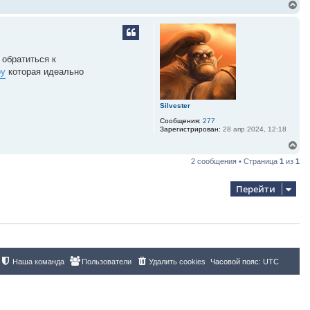
В
е
р
н
у
т
 обратиться к
ь
ру
которая идеально
с
я
к
н
Silvester
а
ч
Сообщения:
277
Зарегистрирован:
28 апр 2024, 12:18
а
л
В
у
е
2 сообщения • Страница
1
из
1
р
н
у
Перейти
т
ь
с
я
к
н
а
ч
Наша команда
Пользователи
Удалить cookies
Часовой пояс:
UTC
а
л
у