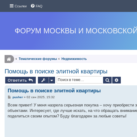
Ссылки
FAQ
ФОРУМ МОСКВЫ И МОСКОВСКОЙ
Тематические форумы
Недвижимость
Помощь в поиске элитной квартиры
Поиск
Расшире
Ответить
Помощь в поиске элитной квартиры
С
pusher
»
02 сен 2025, 15:32
о
о
Всем привет! У меня назрела серьезная покупка – хочу приобрести 
б
объектами. Интересует, где лучше искать, на что обращать внимание
щ
е
поделиться своим опытом? Буду благодарен за любые советы!
н
и
е