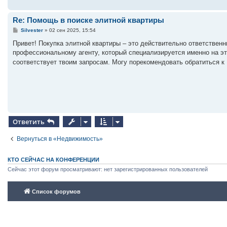
Re: Помощь в поиске элитной квартиры
С
Silvester
»
02 сен 2025, 15:54
о
о
Привет! Покупка элитной квартиры – это действительно ответствен
б
профессиональному агенту, который специализируется именно на эт
щ
е
соответствует твоим запросам. Могу порекомендовать обратиться 
н
и
е
Ответить
Вернуться в «Недвижимость»
КТО СЕЙЧАС НА КОНФЕРЕНЦИИ
Сейчас этот форум просматривают: нет зарегистрированных пользователей
Список форумов