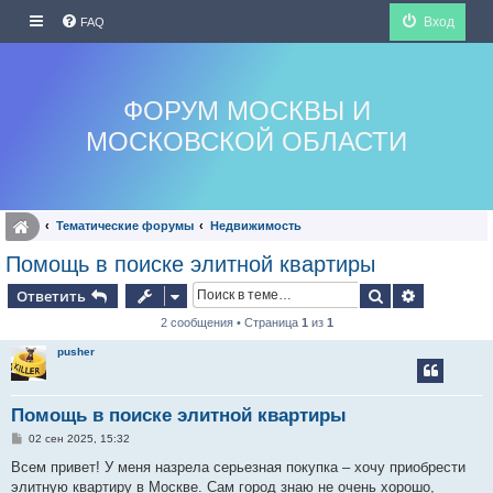
Вход
FAQ
ФОРУМ МОСКВЫ И
МОСКОВСКОЙ ОБЛАСТИ
Тематические форумы
Недвижимость
Помощь в поиске элитной квартиры
Поиск
Расширен
Ответить
2 сообщения • Страница
1
из
1
pusher
Помощь в поиске элитной квартиры
С
02 сен 2025, 15:32
о
о
Всем привет! У меня назрела серьезная покупка – хочу приобрести
б
элитную квартиру в Москве. Сам город знаю не очень хорошо,
щ