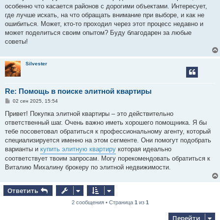
е
особенно что касается районов с дорогими объектами. Интересует,
н
где лучше искать, на что обращать внимание при выборе, и как не
и
е
ошибиться. Может, кто-то проходил через этот процесс недавно и
может поделиться своим опытом? Буду благодарен за любые
советы!
Silvester
Re: Помощь в поиске элитной квартиры
С
02 сен 2025, 15:54
о
о
Привет! Покупка элитной квартиры – это действительно
б
ответственный шаг. Очень важно иметь хорошего помощника. Я бы
щ
е
тебе посоветовал обратиться к профессиональному агенту, который
н
специализируется именно на этом сегменте. Они помогут подобрать
и
е
варианты и
купить элитную квартиру
которая идеально
соответствует твоим запросам. Могу порекомендовать обратиться к
Виталию Михалину брокеру по элитной недвижимости.
Ответить
2 сообщения • Страница
1
из
1
Перейти