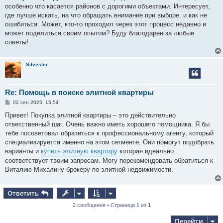
е
особенно что касается районов с дорогими объектами. Интересует,
н
где лучше искать, на что обращать внимание при выборе, и как не
и
е
ошибиться. Может, кто-то проходил через этот процесс недавно и
может поделиться своим опытом? Буду благодарен за любые
советы!
Silvester
Re: Помощь в поиске элитной квартиры
С
02 сен 2025, 15:54
о
о
Привет! Покупка элитной квартиры – это действительно
б
ответственный шаг. Очень важно иметь хорошего помощника. Я бы
щ
е
тебе посоветовал обратиться к профессиональному агенту, который
н
специализируется именно на этом сегменте. Они помогут подобрать
и
е
варианты и
купить элитную квартиру
которая идеально
соответствует твоим запросам. Могу порекомендовать обратиться к
Виталию Михалину брокеру по элитной недвижимости.
Ответить
2 сообщения • Страница
1
из
1
Перейти