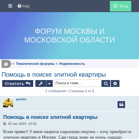
Вход
FAQ
ФОРУМ МОСКВЫ И
МОСКОВСКОЙ ОБЛАСТИ
Тематические форумы
Недвижимость
Помощь в поиске элитной квартиры
Поиск
Расширен
Ответить
2 сообщения • Страница
1
из
1
pusher
Помощь в поиске элитной квартиры
С
02 сен 2025, 15:32
о
о
Всем привет! У меня назрела серьезная покупка – хочу приобрести
б
элитную квартиру в Москве. Сам город знаю не очень хорошо,
щ