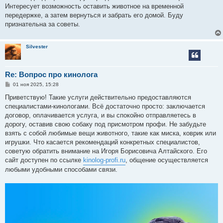
е
Интересует возможность оставить животное на временной
н
передержке, а затем вернуться и забрать его домой. Буду
и
е
признательна за советы.
Silvester
Re: Вопрос про кинолога
С
01 ноя 2025, 15:28
о
о
Приветствую! Такие услуги действительно предоставляются
б
специалистами-кинологами. Всё достаточно просто: заключается
щ
е
договор, оплачивается услуга, и вы спокойно отправляетесь в
н
дорогу, оставив свою собаку под присмотром профи. Не забудьте
и
е
взять с собой любимые вещи животного, такие как миска, коврик или
игрушки. Что касается рекомендаций конкретных специалистов,
советую обратить внимание на Игоря Борисовича Алтайского. Его
сайт доступен по ссылке
kinolog-profi.ru
, общение осуществляется
любыми удобными способами связи.