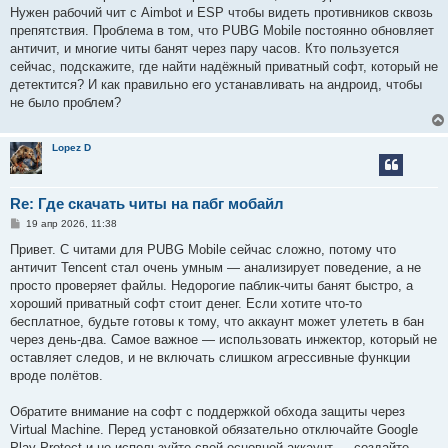
е
Нужен рабочий чит с Aimbot и ESP чтобы видеть противников сквозь
н
препятствия. Проблема в том, что PUBG Mobile постоянно обновляет
и
е
античит, и многие читы банят через пару часов. Кто пользуется
сейчас, подскажите, где найти надёжный приватный софт, который не
детектится? И как правильно его устанавливать на андроид, чтобы
не было проблем?
Lopez D
Re: Где скачать читы на пабг мобайл
С
19 апр 2026, 11:38
о
о
Привет. С читами для PUBG Mobile сейчас сложно, потому что
б
античит Tencent стал очень умным — анализирует поведение, а не
щ
е
просто проверяет файлы. Недорогие паблик-читы банят быстро, а
н
хороший приватный софт стоит денег. Если хотите что-то
и
е
бесплатное, будьте готовы к тому, что аккаунт может улететь в бан
через день-два. Самое важное — использовать инжектор, который не
оставляет следов, и не включать слишком агрессивные функции
вроде полётов.
Обратите внимание на софт с поддержкой обхода защиты через
Virtual Machine. Перед установкой обязательно отключайте Google
Play Protect и не используйте свой основной аккаунт — создайте