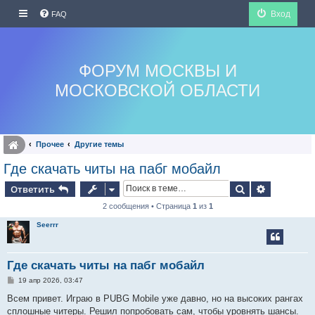
Вход
FAQ
ФОРУМ МОСКВЫ И
МОСКОВСКОЙ ОБЛАСТИ
Прочее
Другие темы
Где скачать читы на пабг мобайл
Поиск
Расширен
Ответить
2 сообщения • Страница
1
из
1
Seerrr
Где скачать читы на пабг мобайл
С
19 апр 2026, 03:47
о
о
Всем привет. Играю в PUBG Mobile уже давно, но на высоких рангах
б
сплошные читеры. Решил попробовать сам, чтобы уровнять шансы.
щ